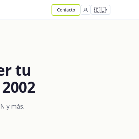
🇨🇱
Contacto
er tu
 2002
PN y más.