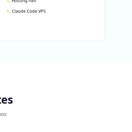
Hosting n8n
Claude Code VPS
tes
nos