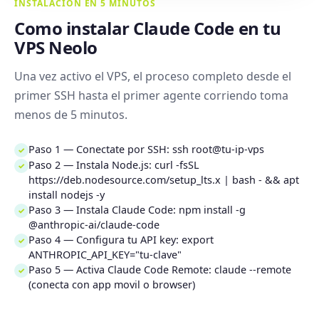
INSTALACION EN 5 MINUTOS
Como instalar Claude Code en tu
VPS Neolo
Una vez activo el VPS, el proceso completo desde el
primer SSH hasta el primer agente corriendo toma
menos de 5 minutos.
Paso 1 — Conectate por SSH: ssh root@tu-ip-vps
✓
Paso 2 — Instala Node.js: curl -fsSL
✓
https://deb.nodesource.com/setup_lts.x | bash - && apt
install nodejs -y
Paso 3 — Instala Claude Code: npm install -g
✓
@anthropic-ai/claude-code
Paso 4 — Configura tu API key: export
✓
ANTHROPIC_API_KEY="tu-clave"
Paso 5 — Activa Claude Code Remote: claude --remote
✓
(conecta con app movil o browser)