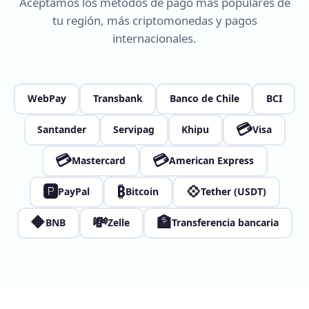
Aceptamos los métodos de pago más populares de
tu región, más criptomonedas y pagos
internacionales.
WebPay
Transbank
Banco de Chile
BCI
💳
Santander
Servipag
Khipu
Visa
💳
💳
Mastercard
American Express
🅿
₿
💠
PayPal
Bitcoin
Tether (USDT)
🔶
💸
🏦
BNB
Zelle
Transferencia bancaria