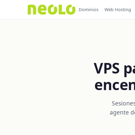
Dominios
Web Hosting
VPS p
encen
Sesiones
agente de