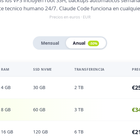
s los VPS incluyen root SSH, backups automaticos semana
e tecnico humano 24/7. Claude Code funciona en cualquie
Precios en euros · EUR
Mensual
Anual
-50%
RAM
SSD NVME
TRANSFERENCIA
PRE
€2
4 GB
30 GB
2 TB
€3
8 GB
60 GB
3 TB
€2
16 GB
120 GB
6 TB