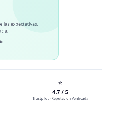
 las expectativas,
cia.
ic
⭐
4.7 / 5
Trustpilot · Reputacion Verificada