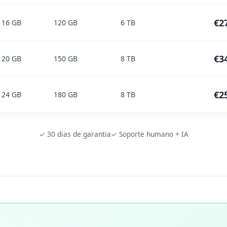
€2
16 GB
120 GB
6 TB
€3
20 GB
150 GB
8 TB
€2
24 GB
180 GB
8 TB
✓ 30 dias de garantia
✓ Soporte humano + IA