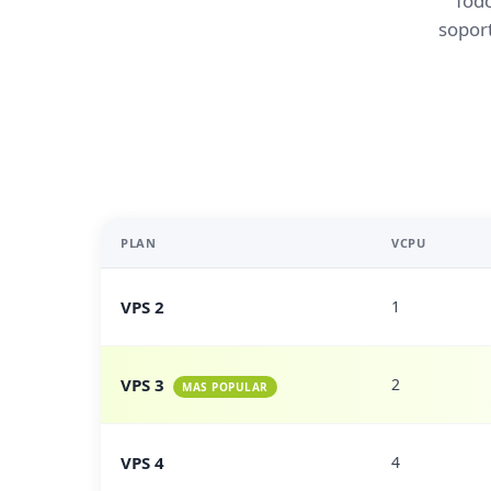
Todo
soport
PLAN
VCPU
VPS 2
1
VPS 3
2
MAS POPULAR
VPS 4
4