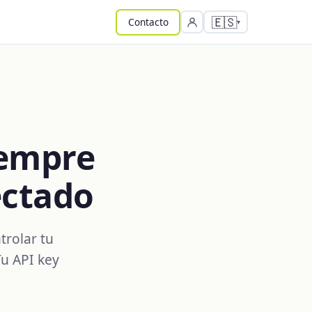
🇪🇸
Contacto
iempre
ectado
trolar tu
Tu API key