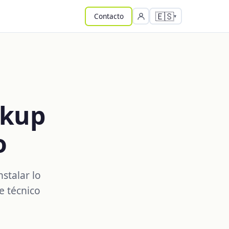
🇪🇸
Contacto
ckup
o
stalar lo
e técnico