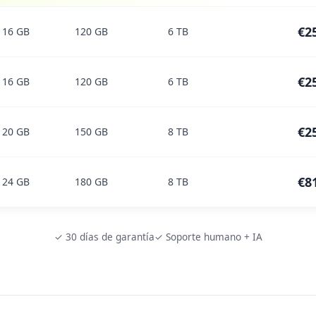
€2
16 GB
120 GB
6 TB
€2
16 GB
120 GB
6 TB
€2
20 GB
150 GB
8 TB
€8
24 GB
180 GB
8 TB
✓ 30 días de garantía
✓ Soporte humano + IA