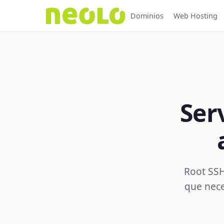
Dominios
Web Hosting
Ser
Root SSH
que nece