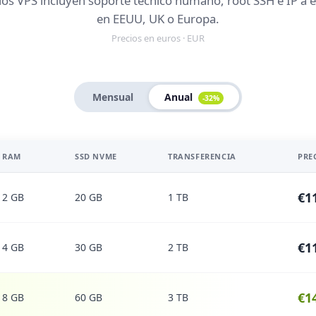
los VPS incluyen soporte técnico humano, root SSH e IP a e
en EEUU, UK o Europa.
Precios en euros · EUR
Mensual
Anual
-32%
RAM
SSD NVME
TRANSFERENCIA
PRE
€1
2 GB
20 GB
1 TB
€1
4 GB
30 GB
2 TB
€1
8 GB
60 GB
3 TB