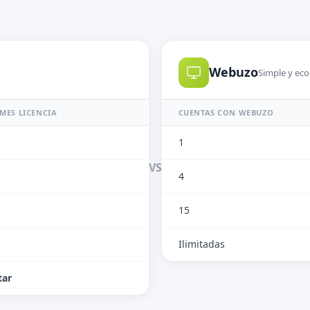
Webuzo
Simple y ec
MES LICENCIA
CUENTAS CON WEBUZO
1
VS
4
15
Ilimitadas
tar