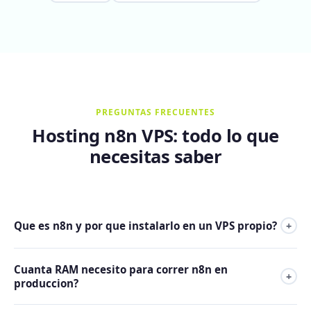
PREGUNTAS FRECUENTES
Hosting n8n VPS: todo lo que
necesitas saber
Que es n8n y por que instalarlo en un VPS propio?
+
n8n es una plataforma de automatizacion de workflows
Cuanta RAM necesito para correr n8n en
open source que conecta mas de 400 apps y servicios.
+
produccion?
Instalarlo en un VPS propio significa ejecuciones ilimitadas
(n8n Cloud cobra por ejecucion), datos que nunca salen de