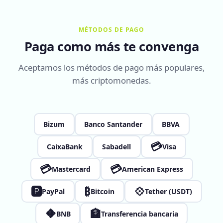
MÉTODOS DE PAGO
Paga como más te convenga
Aceptamos los métodos de pago más populares,
más criptomonedas.
Bizum
Banco Santander
BBVA
💳
CaixaBank
Sabadell
Visa
💳
💳
Mastercard
American Express
🅿
₿
💠
PayPal
Bitcoin
Tether (USDT)
🔶
🏦
BNB
Transferencia bancaria