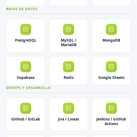
BASES DE DATOS
PostgreSQL
MySQL /
MongoDB
MariaDB
Supabase
Redis
Google Sheets
DEVOPS Y DESARROLLO
GitHub / GitLab
Jira / Linear
Jenkins / GitHub
Actions