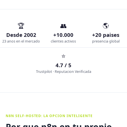
🏆
👥
🌎
Desde 2002
+10.000
+20 paises
23 anos en el mercado
clientes activos
presencia global
⭐
4.7 / 5
Trustpilot · Reputacion Verificada
N8N SELF-HOSTED: LA OPCION INTELIGENTE
Por que n8n en tu propio