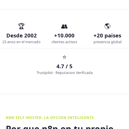
🏆
👥
🌎
Desde 2002
+10.000
+20 paises
23 anos en el mercado
clientes activos
presencia global
⭐
4.7 / 5
Trustpilot · Reputacion Verificada
N8N SELF-HOSTED: LA OPCION INTELIGENTE
Por que n8n en tu propio