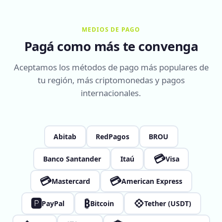
MEDIOS DE PAGO
Pagá como más te convenga
Aceptamos los métodos de pago más populares de
tu región, más criptomonedas y pagos
internacionales.
Abitab
RedPagos
BROU
💳
Banco Santander
Itaú
Visa
💳
💳
Mastercard
American Express
🅿
₿
💠
PayPal
Bitcoin
Tether (USDT)