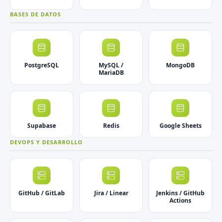
BASES DE DATOS
PostgreSQL
MySQL /
MongoDB
MariaDB
Supabase
Redis
Google Sheets
DEVOPS Y DESARROLLO
GitHub / GitLab
Jira / Linear
Jenkins / GitHub
Actions