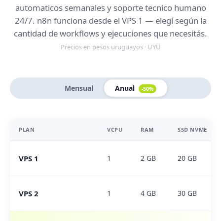
automaticos semanales y soporte tecnico humano
24/7. n8n funciona desde el VPS 1 — elegí según la
cantidad de workflows y ejecuciones que necesitás.
Precios en pesos uruguayos · UYU
Mensual
Anual
-50%
PLAN
VCPU
RAM
SSD NVME
VPS 1
1
2 GB
20 GB
VPS 2
1
4 GB
30 GB