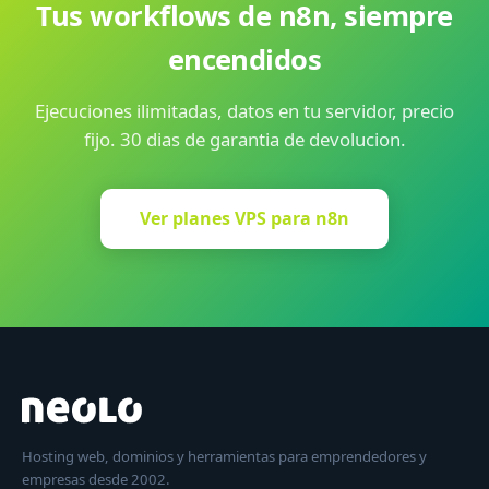
ayudarte con la migracion sin costo adicional.
Tus workflows de n8n, siempre
encendidos
Ejecuciones ilimitadas, datos en tu servidor, precio
fijo. 30 dias de garantia de devolucion.
Ver planes VPS para n8n
Hosting web, dominios y herramientas para emprendedores y
empresas desde 2002.