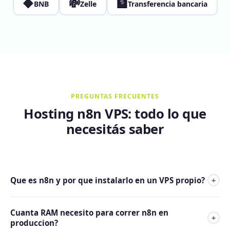
🔶
💸
🏦
BNB
Zelle
Transferencia bancaria
PREGUNTAS FRECUENTES
Hosting n8n VPS: todo lo que
necesitás saber
Que es n8n y por que instalarlo en un VPS propio?
+
n8n es una plataforma de automatizacion de workflows
Cuanta RAM necesito para correr n8n en
open source que conecta mas de 400 apps y servicios.
+
produccion?
Instalarlo en un VPS propio significa ejecuciones ilimitadas