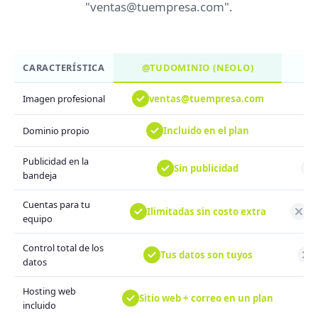
"ventas@tuempresa.com".
CARACTERÍSTICA
@TUDOMINIO (NEOLO)
ventas@tuempresa.com
Imagen profesional
Incluido en el plan
Dominio propio
Publicidad en la
Sin publicidad
bandeja
Cuentas para tu
Ilimitadas sin costo extra
Ca
equipo
Control total de los
Tus datos son tuyos
datos
Hosting web
Sitio web + correo en un plan
incluido