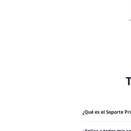
✓
T
¿Qué es el Soporte Pri
Es un complemento que c