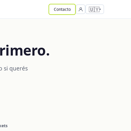
🇺🇾
Contacto
rimero.
o si querés
kets