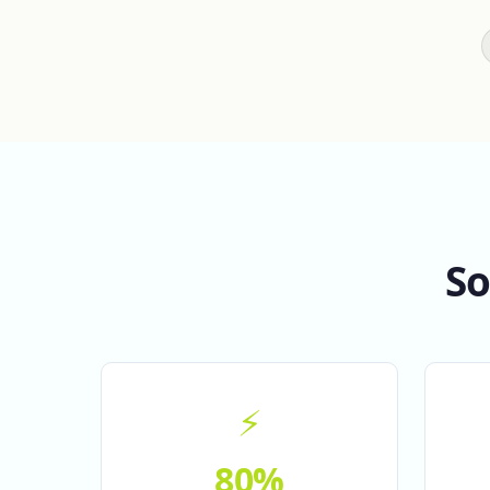
So
⚡
80%