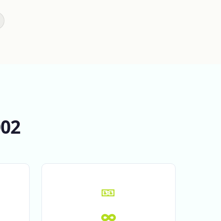
002
🎫
∞