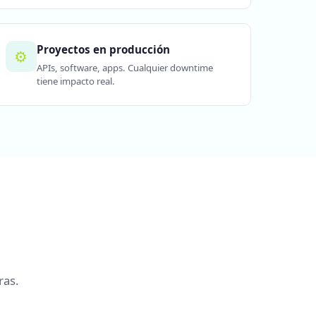
Proyectos en producción
⚙️
APIs, software, apps. Cualquier downtime
tiene impacto real.
ras.