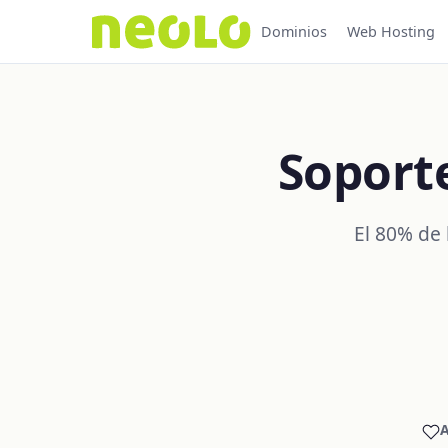
Dominios
Web Hosting
Soport
El 80% de 
A