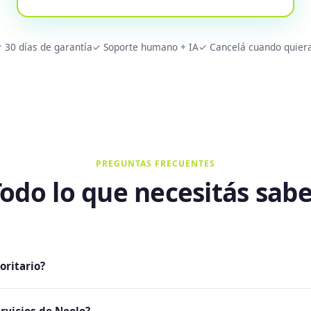
 30 días de garantía
✓ Soporte humano + IA
✓ Cancelá cuando quier
PREGUNTAS FRECUENTES
odo lo que necesitás sab
oritario?
oloca todos tus tickets al frente de la cola de atención, automá