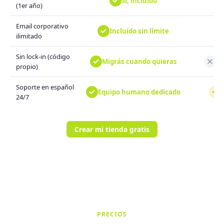
Sí, incluido
(1er año)
Email corporativo
Incluido sin límite
ilimitado
Sin lock-in (código
Migrás cuando quieras
De
propio)
Soporte en español
Equipo humano dedicado
P
24/7
Crear mi tienda gratis
PRECIOS