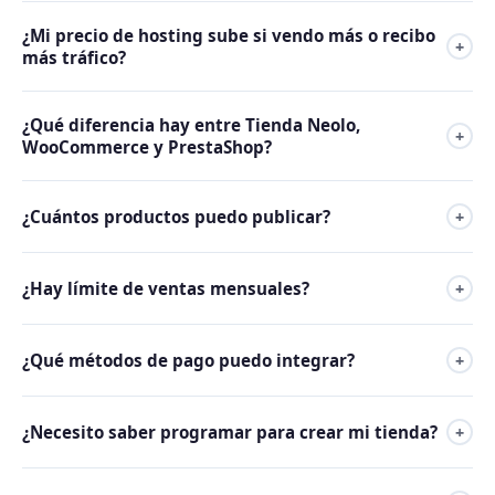
No cobramos comisión por venta. El 100% de lo que vendés
nada extra.
¿Mi precio de hosting sube si vendo más o recibo
es tuyo. Esto incluye Tienda Neolo, WooCommerce y
+
más tráfico?
PrestaShop.
No. El precio que contratás hoy es el mismo si vendés 10 o
¿Qué diferencia hay entre Tienda Neolo,
10.000 productos por mes. El ancho de banda está incluido
+
WooCommerce y PrestaShop?
sin límites de tráfico.
Tienda Neolo es la opción más fácil: sin código, sin
¿Cuántos productos puedo publicar?
+
configuraciones técnicas, lista para vender en minutos.
WooCommerce es ideal si ya usás WordPress. PrestaShop
Sin límite. Podés publicar desde 1 hasta miles de productos
es una solución robusta para catálogos grandes.
¿Hay límite de ventas mensuales?
+
sin ningún costo adicional.
No existe límite de ventas. Vendés todo lo que quieras y el
¿Qué métodos de pago puedo integrar?
+
precio de tu hosting no varía.
Podés integrar MercadoPago, PayPal, Stripe, transferencia
¿Necesito saber programar para crear mi tienda?
+
bancaria, efectivo y más según tu país. La tienda no fuerza
ningún procesador de pago.
No. Tienda Neolo tiene un editor visual sin código.