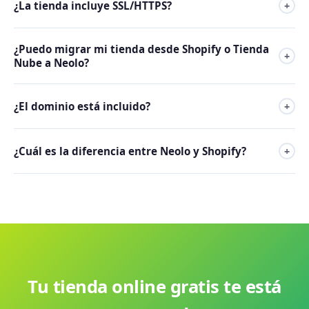
¿La tienda incluye SSL/HTTPS?
+
WooCommerce y PrestaShop tampoco requieren
programar para los casos de uso más comunes.
Sí. Todos los planes incluyen certificado SSL gratuito. Tu
¿Puedo migrar mi tienda desde Shopify o Tienda
tienda mostrará el candado de seguridad y usará HTTPS, lo
+
Nube a Neolo?
que genera confianza en los compradores y mejora el
posicionamiento en Google.
Sí. Podés exportar tu catálogo de productos desde esas
¿El dominio está incluido?
+
plataformas e importarlo en WooCommerce o PrestaShop.
Nuestro equipo de soporte puede ayudarte con la
Sí. El primer año de dominio .com (u otra extensión a
migración.
¿Cuál es la diferencia entre Neolo y Shopify?
+
elección) está incluido con tu plan. A partir del segundo
año se renueva de manera independiente.
Shopify es una plataforma SaaS cerrada que cobra
comisión por venta y sube de precio al escalar. Neolo es
hosting auto-alojado: vos sos dueño del código, no hay
comisiones y el precio es fijo sin importar cuánto vendas.
Tu tienda online gratis te está