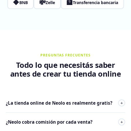
🔶
💸
🏦
BNB
Zelle
Transferencia bancaria
PREGUNTAS FRECUENTES
Todo lo que necesitás saber
antes de crear tu tienda online
¿La tienda online de Neolo es realmente gratis?
+
Sí. La Tienda Neolo está incluida sin costo adicional en el
¿Neolo cobra comisión por cada venta?
+
Plan 1 de hosting. No es un período de prueba: mientras
tengas el plan activo, tu tienda está disponible sin pagar