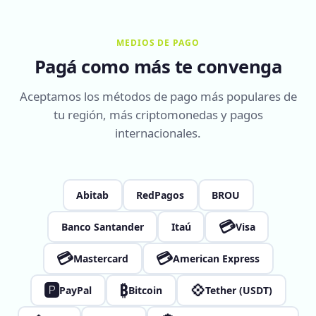
MEDIOS DE PAGO
Pagá como más te convenga
Aceptamos los métodos de pago más populares de
tu región, más criptomonedas y pagos
internacionales.
Abitab
RedPagos
BROU
💳
Banco Santander
Itaú
Visa
💳
💳
Mastercard
American Express
🅿
₿
💠
PayPal
Bitcoin
Tether (USDT)