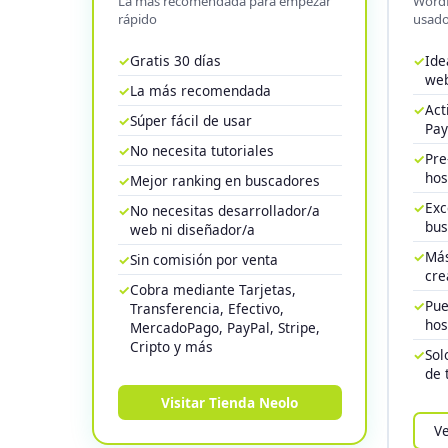
La más recomendada para empezar
WordP
rápido
usado
✓
Gratis 30 días
✓
Ide
web
✓
La más recomendada
✓
Act
✓
Súper fácil de usar
Pay
✓
No necesita tutoriales
✓
Pre
hos
✓
Mejor ranking en buscadores
✓
Exc
✓
No necesitas desarrollador/a
bus
web ni diseñador/a
✓
Más
✓
Sin comisión por venta
cre
✓
Cobra mediante Tarjetas,
✓
Pue
Transferencia, Efectivo,
hos
MercadoPago, PayPal, Stripe,
Cripto y más
✓
Sol
de 
Visitar Tienda Neolo
V