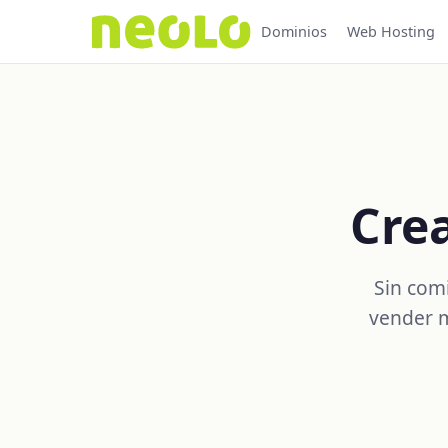
Dominios
Web Hosting
Crea
Sin comi
vender m