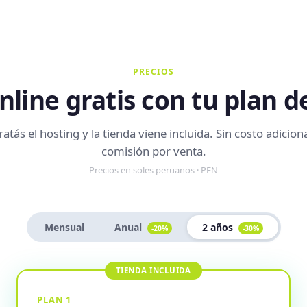
PRECIOS
nline gratis con tu plan d
atás el hosting y la tienda viene incluida. Sin costo adiciona
comisión por venta.
Precios en soles peruanos · PEN
Mensual
Anual
2 años
-20%
-30%
PLAN 1