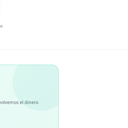
as
volvemos el dinero