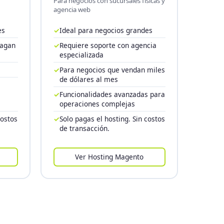
Para negocios con sucursales físicas y
agencia web
es
✓
Ideal para negocios grandes
pagan
✓
Requiere soporte con agencia
especializada
a
✓
Para negocios que vendan miles
de dólares al mes
✓
Funcionalidades avanzadas para
operaciones complejas
costos
✓
Solo pagas el hosting. Sin costos
de transacción.
Ver Hosting Magento