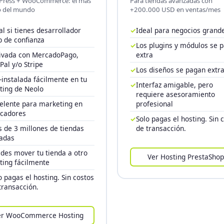
ress + WooCommerce: el más
Para tiendas avanzadas con
 del mundo
+200.000 USD en ventas/mes
al si tienes desarrollador
✓
Ideal para negocios grand
 de confianza
✓
Los plugins y módulos se 
ivada con MercadoPago,
extra
Pal y/o Stripe
✓
Los diseños se pagan extr
-instalada fácilmente en tu
✓
Interfaz amigable, pero
ting de Neolo
requiere asesoramiento
elente para marketing en
profesional
cadores
✓
Solo pagas el hosting. Sin 
 de 3 millones de tiendas
de transacción.
adas
des mover tu tienda a otro
Ver Hosting PrestaShop
ting fácilmente
o pagas el hosting. Sin costos
transacción.
er WooCommerce Hosting