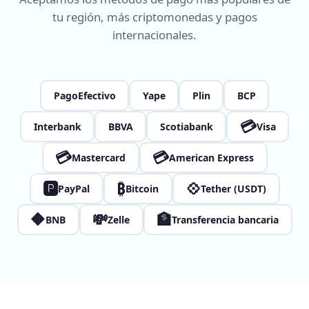
tu región, más criptomonedas y pagos
internacionales.
PagoEfectivo
Yape
Plin
BCP
💳
Interbank
BBVA
Scotiabank
Visa
💳
💳
Mastercard
American Express
🅿
₿
💠
PayPal
Bitcoin
Tether (USDT)
🔶
💸
🏦
BNB
Zelle
Transferencia bancaria