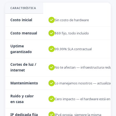
CARACTERÍSTICA
Costo inicial
Sin costo de hardware
Costo mensual
$69 fijo, todo incluido
Uptime
99.99% SLA contractual
garantizado
Cortes de luz /
No te afectan — infraestructura redun
internet
Mantenimiento
Lo manejamos nosotros — actualizacion
Ruido y calor
Cero impacto — el hardware está en da
en casa
IP dedicada fija
IPv4 propia, siempre la misma