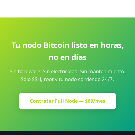
un upgrade de almacenamiento sin migrar el nodo ni
LND + BTCPay Server o Mempool.space simultáneamente
perder datos.
sin problemas. BTCPay usa el mismo nodo Bitcoin Core
como backend. Mempool.space requiere además un
indexer (electrs), que también cabe holgadamente en el
plan.
Tu nodo Bitcoin listo en horas,
no en días
Sin hardware. Sin electricidad. Sin mantenimiento.
Solo SSH, root y tu nodo corriendo 24/7.
Contratar Full Node — $69/mes