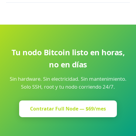
actual. Cuando el espacio se acerque al límite, podés hacer
Sí. Con 24 GB RAM y 3 vCPU podés correr Bitcoin Core +
un upgrade de almacenamiento sin migrar el nodo ni
LND + BTCPay Server o Mempool.space simultáneamente
perder datos.
sin problemas. BTCPay usa el mismo nodo Bitcoin Core
como backend. Mempool.space requiere además un
indexer (electrs), que también cabe holgadamente en el
plan.
Tu nodo Bitcoin listo en horas,
no en días
Sin hardware. Sin electricidad. Sin mantenimiento.
Solo SSH, root y tu nodo corriendo 24/7.
Contratar Full Node — $69/mes