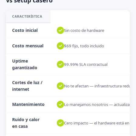
vs setup casero
CARACTERÍSTICA
Costo inicial
Sin costo de hardware
Costo mensual
$69 fijo, todo incluido
Uptime
99.99% SLA contractual
garantizado
Cortes de luz /
No te afectan — infraestructura redun
internet
Mantenimiento
Lo manejamos nosotros — actualizacion
Ruido y calor
Cero impacto — el hardware está en da
en casa