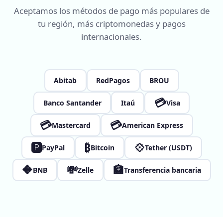
Aceptamos los métodos de pago más populares de
tu región, más criptomonedas y pagos
internacionales.
Abitab
RedPagos
BROU
💳
Banco Santander
Itaú
Visa
💳
💳
Mastercard
American Express
🅿
₿
💠
PayPal
Bitcoin
Tether (USDT)
🔶
💸
🏦
BNB
Zelle
Transferencia bancaria