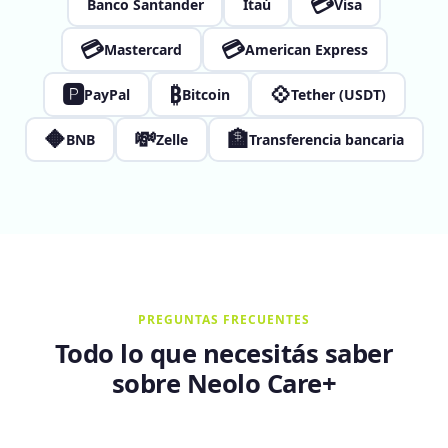
💳
Banco Santander
Itaú
Visa
💳
💳
Mastercard
American Express
🅿
₿
💠
PayPal
Bitcoin
Tether (USDT)
🔶
💸
🏦
BNB
Zelle
Transferencia bancaria
PREGUNTAS FRECUENTES
Todo lo que necesitás saber
sobre Neolo Care+