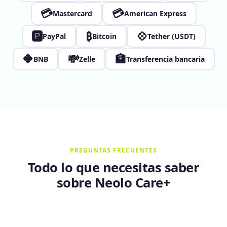
💳
💳
Mastercard
American Express
🅿
₿
💠
PayPal
Bitcoin
Tether (USDT)
🔶
💸
🏦
BNB
Zelle
Transferencia bancaria
PREGUNTAS FRECUENTES
Todo lo que necesitas saber
sobre Neolo Care+