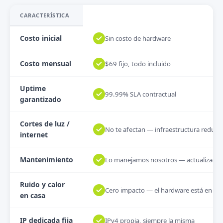
CARACTERÍSTICA
Costo inicial
Sin costo de hardware
Costo mensual
$69 fijo, todo incluido
Uptime
99.99% SLA contractual
garantizado
Cortes de luz /
No te afectan — infraestructura redun
internet
Mantenimiento
Lo manejamos nosotros — actualizacion
Ruido y calor
Cero impacto — el hardware está en da
en casa
IP dedicada fija
IPv4 propia, siempre la misma