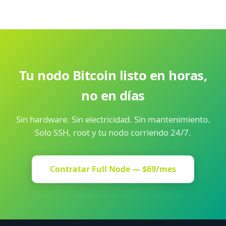
un upgrade de almacenamiento sin migrar el nodo ni
LND + BTCPay Server o Mempool.space simultáneamente
perder datos.
sin problemas. BTCPay usa el mismo nodo Bitcoin Core
como backend. Mempool.space requiere además un
indexer (electrs), que también cabe holgadamente en el
plan.
Tu nodo Bitcoin listo en horas,
no en días
Sin hardware. Sin electricidad. Sin mantenimiento.
Solo SSH, root y tu nodo corriendo 24/7.
Contratar Full Node — $69/mes