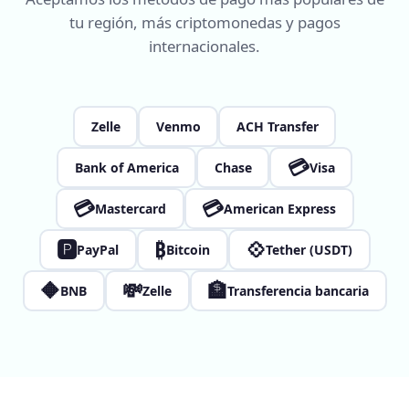
tu región, más criptomonedas y pagos
internacionales.
Zelle
Venmo
ACH Transfer
💳
Bank of America
Chase
Visa
💳
💳
Mastercard
American Express
🅿
₿
💠
PayPal
Bitcoin
Tether (USDT)
🔶
💸
🏦
BNB
Zelle
Transferencia bancaria