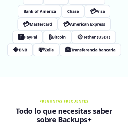
💳
Bank of America
Chase
Visa
💳
💳
Mastercard
American Express
🅿
₿
💠
PayPal
Bitcoin
Tether (USDT)
🔶
💸
🏦
BNB
Zelle
Transferencia bancaria
PREGUNTAS FRECUENTES
Todo lo que necesitas saber
sobre Backups+