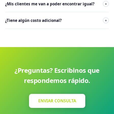
¿Mis clientes me van a poder encontrar igual?
+
proveedor proxy en el registro público, manteniendo tu
información privada.
Sí. Los clientes te encuentran a través del contenido de tu
¿Tiene algún costo adicional?
+
sitio web, no del directorio WHOIS.
Sí, la privacidad de dominio tiene un pequeño arancel
anual adicional al costo del dominio.
¿Preguntas? Escribinos que
respondemos rápido.
ENVIAR CONSULTA