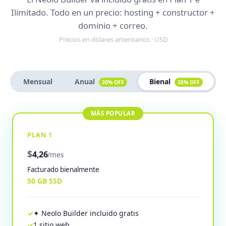
Ilimitado. Todo en un precio: hosting + constructor +
dominio + correo.
Precios en dólares americanos · USD
Mensual
Anual
Bienal
20% OFF
35% OFF
PLAN 1
$
4,26
/mes
Facturado bienalmente
50 GB SSD
✦ Neolo Builder incluido gratis
1 sitio web