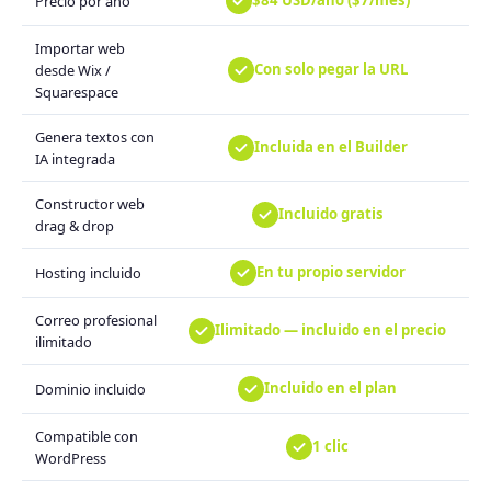
$84 USD/año ($7/mes)
Precio por año
Importar web
Con solo pegar la URL
desde Wix /
Squarespace
Genera textos con
Incluida en el Builder
IA integrada
Constructor web
Incluido gratis
drag & drop
En tu propio servidor
Hosting incluido
Correo profesional
Ilimitado — incluido en el precio
ilimitado
Incluido en el plan
Dominio incluido
Compatible con
1 clic
WordPress