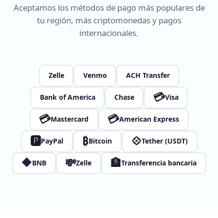
Aceptamos los métodos de pago más populares de
tu región, más criptomonedas y pagos
internacionales.
Zelle
Venmo
ACH Transfer
💳
Bank of America
Chase
Visa
💳
💳
Mastercard
American Express
🅿
₿
💠
PayPal
Bitcoin
Tether (USDT)
🔶
💸
🏦
BNB
Zelle
Transferencia bancaria