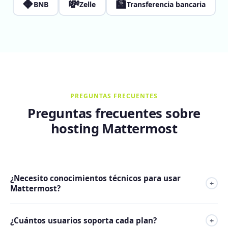
🔶
💸
🏦
BNB
Zelle
Transferencia bancaria
PREGUNTAS FRECUENTES
Preguntas frecuentes sobre
hosting Mattermost
¿Necesito conocimientos técnicos para usar
+
Mattermost?
No. Mattermost viene preinstalado y configurado. Desde el
¿Cuántos usuarios soporta cada plan?
+
primer día puedes crear canales, invitar usuarios y empezar