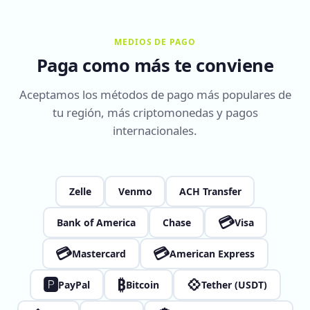
MEDIOS DE PAGO
Paga como más te conviene
Aceptamos los métodos de pago más populares de
tu región, más criptomonedas y pagos
internacionales.
Zelle
Venmo
ACH Transfer
💳
Bank of America
Chase
Visa
💳
💳
Mastercard
American Express
🅿
₿
💠
PayPal
Bitcoin
Tether (USDT)