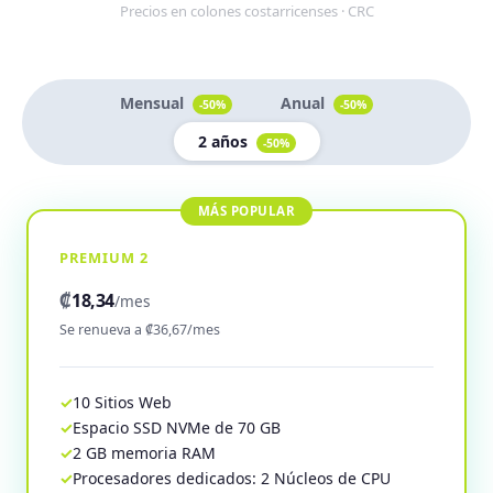
Precios en colones costarricenses · CRC
Mensual
Anual
-50%
-50%
2 años
-50%
PREMIUM 2
₡
18,34
/mes
Se renueva a ₡36,67/mes
10 Sitios Web
Espacio SSD NVMe de 70 GB
2 GB memoria RAM
Procesadores dedicados: 2 Núcleos de CPU