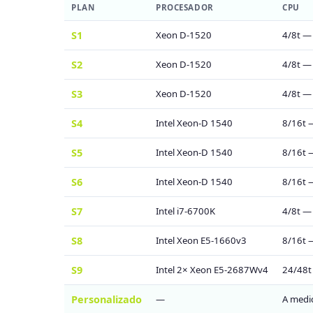
PLAN
PROCESADOR
CPU
S1
Xeon D-1520
4/8t —
S2
Xeon D-1520
4/8t —
S3
Xeon D-1520
4/8t —
S4
Intel Xeon-D 1540
8/16t 
S5
Intel Xeon-D 1540
8/16t 
S6
Intel Xeon-D 1540
8/16t 
S7
Intel i7-6700K
4/8t —
S8
Intel Xeon E5-1660v3
8/16t 
S9
Intel 2× Xeon E5-2687Wv4
24/48t
Personalizado
—
A medi