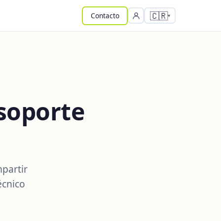
🇨🇷
Contacto
soporte
partir
écnico