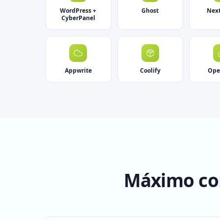
WordPress +
Ghost
Nex
CyberPanel
Appwrite
Coolify
Op
Máximo con