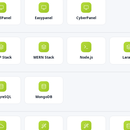
dPanel
Easypanel
CyberPanel
 Stack
MERN Stack
Node.js
Lara
greSQL
MongoDB