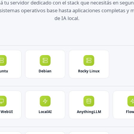
iá tu servidor dedicado con el stack que necesitás en segu
sistemas operativos base hasta aplicaciones completas y 
de IA local.
untu
Debian
Rocky Linux
 WebUI
LocalAI
AnythingLLM
Flow