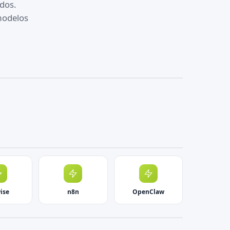
ndos.
modelos
ise
n8n
OpenClaw