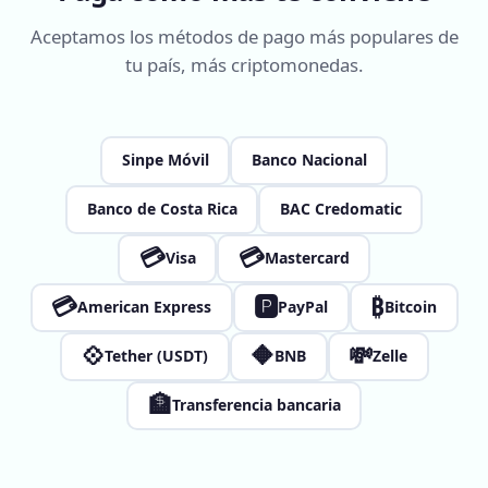
Aceptamos los métodos de pago más populares de
tu país, más criptomonedas.
Sinpe Móvil
Banco Nacional
Banco de Costa Rica
BAC Credomatic
💳
💳
Visa
Mastercard
💳
🅿
₿
American Express
PayPal
Bitcoin
💠
🔶
💸
Tether (USDT)
BNB
Zelle
🏦
Transferencia bancaria