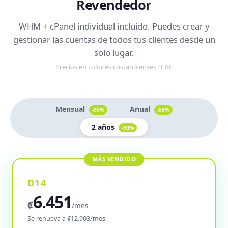
Revendedor
WHM + cPanel individual incluido. Puedes crear y
gestionar las cuentas de todos tus clientes desde un
solo lugar.
Precios en colones costarricenses · CRC
Mensual
Anual
-50%
-50%
2 años
-50%
D14
6.451
₡
/mes
Se renueva a ₡12.903/mes