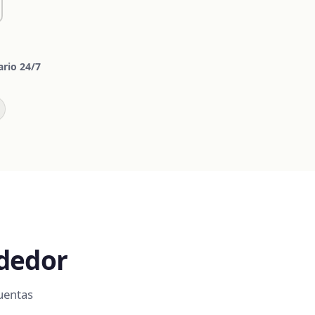
ario 24/7
ndedor
cuentas