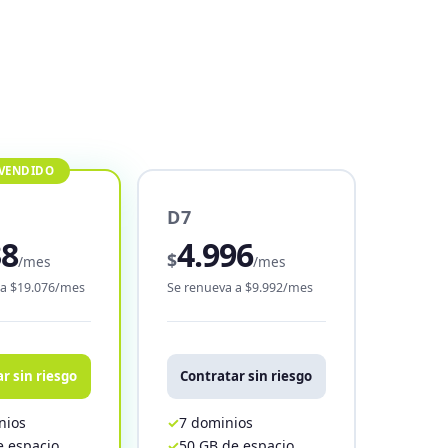
D7
38
4.996
$
/mes
/mes
 a $19.076/mes
Se renueva a $9.992/mes
r sin riesgo
Contratar sin riesgo
nios
7 dominios
e espacio
50 GB de espacio