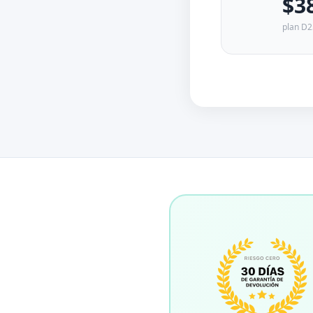
$3
plan D