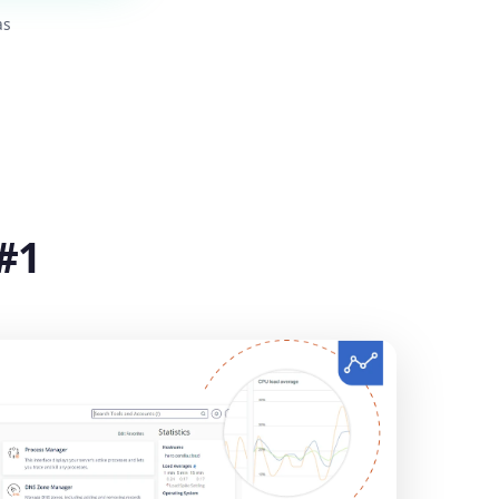
as
#1