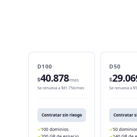
D100
D50
40.878
29.06
$
$
/mes
Se renueva a $81.756/mes
Se renueva a $
Contratar sin riesgo
Contratar s
100 dominios
50 dominio
200 GB de espacio
140 GB de 