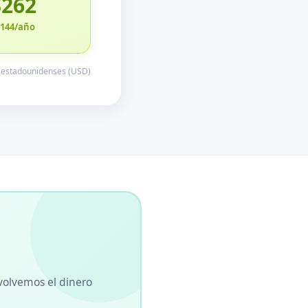
$262
3144/año
s estadounidenses (USD)
volvemos el dinero