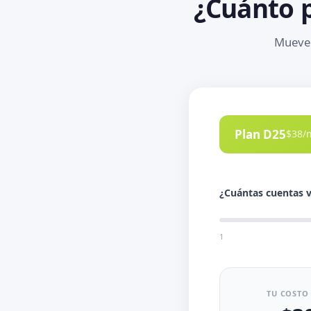
¿Cuánto 
Mueve 
Plan D25
$38/m
¿Cuántas cuentas v
1
TU COSTO 