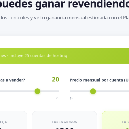
puedes ganar revendiendo
los controles y ve tu ganancia mensual estimada con el Pl
es · incluye 25 cuentas de hosting
20
as a vender?
Precio mensual por cuenta (U
25
$5
FIJO
TUS INGRESOS
TU 