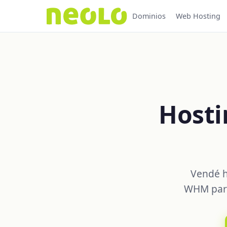
Dominios
Web Hosting
Hosti
Vendé h
WHM para 