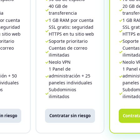
40 GB de
20 GB d
ia
transferencia
transfer
or cuenta
1 GB RAM por cuenta
1 GB RA
 seguridad
SSL gratis: seguridad
SSL grat
 sitio web
HTTPS en tu sitio web
HTTPS en
ritario
Soporte prioritario
Soporte 
 correo
Cuentas de correo
Cuentas
ilimitadas
ilimitad
Neolo VPN
Neolo V
1 Panel de
1 Panel 
ión + 50
administración + 25
administ
ividuales
paneles individuales
paneles 
os
Subdominios
Subdomi
ilimitados
ilimitad
in riesgo
Contratar sin riesgo
Contrata