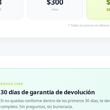
8
$300
25
/mes
$
* Todos los precios en dólare
RIESGO CERO
30 días de garantía de devolución
Si no quedas conforme dentro de los primeros 30 días, te de
completo. Sin preguntas, sin burocracia.