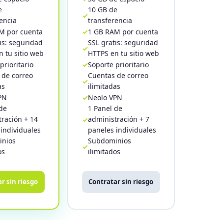
e
10 GB de
encia
transferencia
M por cuenta
1 GB RAM por cuenta
is: seguridad
SSL gratis: seguridad
 tu sitio web
HTTPS en tu sitio web
prioritario
Soporte prioritario
 de correo
Cuentas de correo
as
ilimitadas
PN
Neolo VPN
de
1 Panel de
ración + 14
administración + 7
individuales
paneles individuales
nios
Subdominios
os
ilimitados
r sin riesgo
Contratar sin riesgo