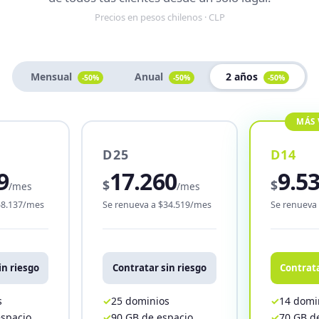
Precios en pesos chilenos · CLP
Mensual
Anual
2 años
-50%
-50%
-50%
D25
D14
9
17.260
9.5
$
$
/mes
/mes
58.137/mes
Se renueva a $34.519/mes
Se renueva
in riesgo
Contratar sin riesgo
Contrata
s
25 dominios
14 domi
espacio
90 GB de espacio
70 GB d