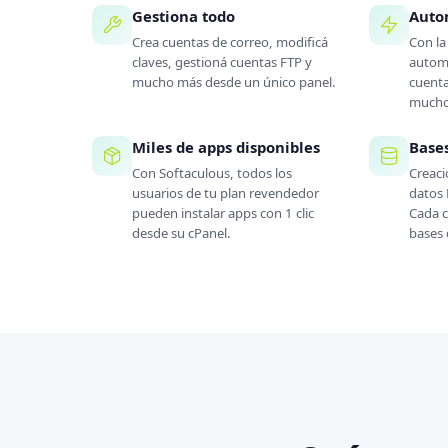
Gestiona todo
Auto
Crea cuentas de correo, modificá
Con l
claves, gestioná cuentas FTP y
automa
mucho más desde un único panel.
cuenta
mucho
Miles de apps disponibles
Base
Con Softaculous, todos los
Creaci
usuarios de tu plan revendedor
datos
pueden instalar apps con 1 clic
Cada c
desde su cPanel.
bases 