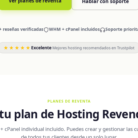
Ver planes de reventa
Hablar con soporte
+ reseñas verificadas
WHM + cPanel incluidos
Soporte priorit
★★★★★
Excelente
·
Mejores hosting recomendados en Trustpilot
PLANES DE REVENTA
 tu plan de Hosting Reve
cPanel individual incluido. Puedes crear y gestionar las 
de todos tus clientes desde un solo lugar.