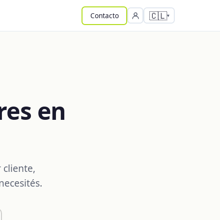
🇨🇱
Contacto
res en
cliente,
necesités.