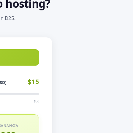
 hosting?
an D25.
$15
SD)
$50
GANANCIA