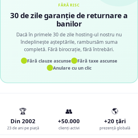
FĂRĂ RISC
30 de zile garanție de returnare a
banilor
Dacă în primele 30 de zile hosting-ul nostru nu
îndeplinește așteptările, rambursăm suma
completă. Fără birocrație, fără întrebări.
✓
✓
Fără clauze ascunse
Fără taxe ascunse
✓
Anulare cu un clic
🏆
👥
🌎
Din 2002
+50.000
+20 țări
23 de ani pe piață
clienți activi
prezență globală