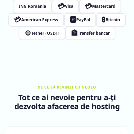
💳
💳
ING Romania
Visa
Mastercard
💳
🅿
₿
American Express
PayPal
Bitcoin
💠
🏦
Tether (USDT)
Transfer bancar
DE CE SĂ REVINZI CU NEOLO
Tot ce ai nevoie pentru a-ți
dezvolta afacerea de hosting