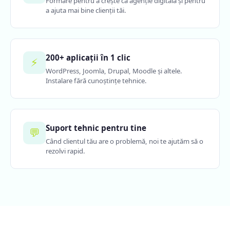
Formare pentru a crește ca agenție digitală și pentru
a ajuta mai bine clienții tăi.
200+ aplicații în 1 clic
⚡
WordPress, Joomla, Drupal, Moodle și altele.
Instalare fără cunoștințe tehnice.
Suport tehnic pentru tine
💬
Când clientul tău are o problemă, noi te ajutăm să o
rezolvi rapid.