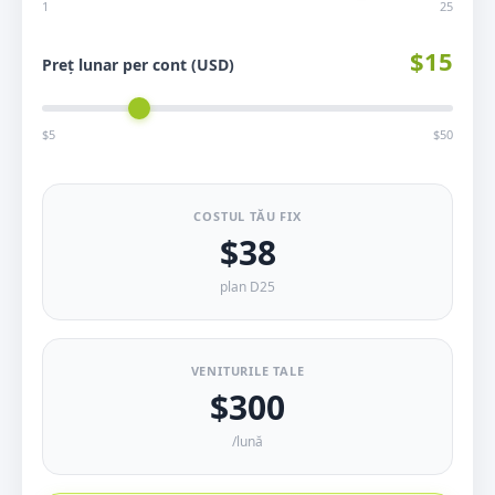
1
25
$15
Preț lunar per cont (USD)
$5
$50
COSTUL TĂU FIX
$38
plan D25
VENITURILE TALE
$300
/lună