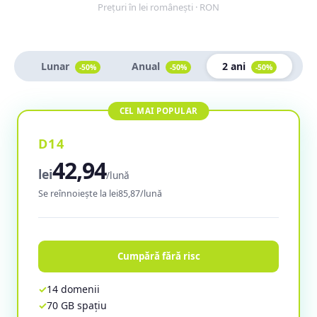
Prețuri în lei românești · RON
Lunar
Anual
2 ani
-50%
-50%
-50%
D14
42,94
lei
/lună
Se reînnoiește la lei85,87/lună
Cumpără fără risc
14 domenii
70 GB spațiu