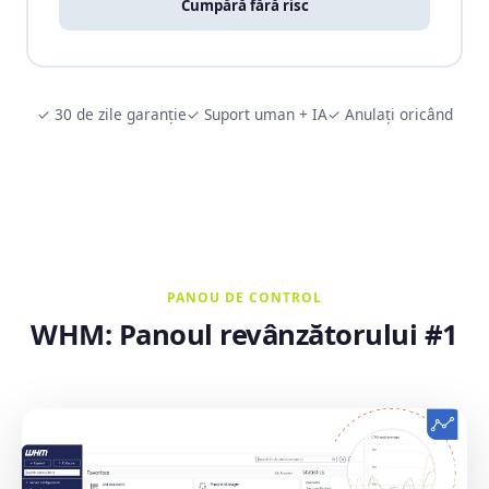
Cumpără fără risc
✓ 30 de zile garanție
✓ Suport uman + IA
✓ Anulați oricând
PANOU DE CONTROL
WHM: Panoul revânzătorului #1