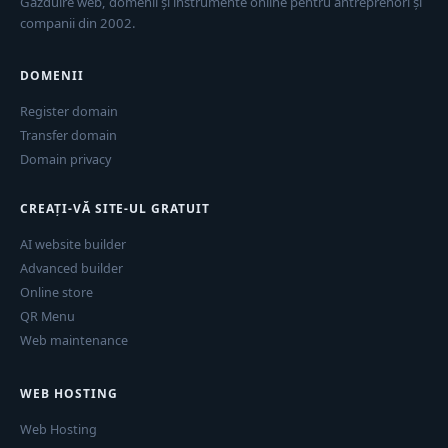
Găzduire web, domenii și instrumente online pentru antreprenori și
companii din 2002.
DOMENII
Register domain
Transfer domain
Domain privacy
CREAȚI-VĂ SITE-UL GRATUIT
AI website builder
Advanced builder
Online store
QR Menu
Web maintenance
WEB HOSTING
Web Hosting