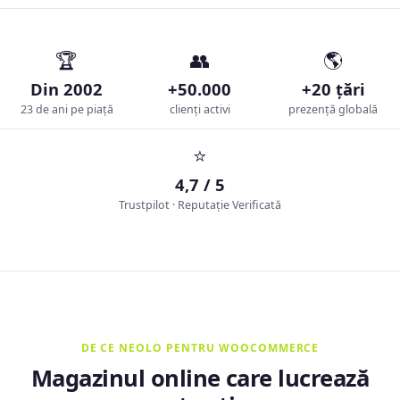
🏆
👥
🌎
Din 2002
+50.000
+20 țări
23 de ani pe piață
clienți activi
prezență globală
⭐
4,7 / 5
Trustpilot · Reputație Verificată
DE CE NEOLO PENTRU WOOCOMMERCE
Magazinul online care lucrează