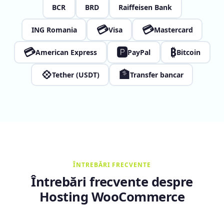
BCR
BRD
Raiffeisen Bank
💳
💳
ING Romania
Visa
Mastercard
💳
🅿
₿
American Express
PayPal
Bitcoin
💠
🏦
Tether (USDT)
Transfer bancar
ÎNTREBĂRI FRECVENTE
Întrebări frecvente despre
Hosting WooCommerce