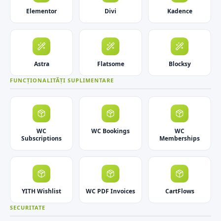
Elementor
Divi
Kadence
Astra
Flatsome
Blocksy
FUNCȚIONALITĂȚI SUPLIMENTARE
WC
WC Bookings
WC
Subscriptions
Memberships
YITH Wishlist
WC PDF Invoices
CartFlows
SECURITATE