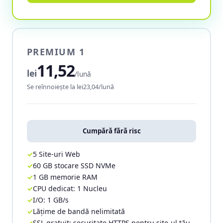
PREMIUM 1
11,52
lei
/lună
Se reînnoiește la lei23,04/lună
Cumpără fără risc
5 Site-uri Web
60 GB stocare SSD NVMe
1 GB memorie RAM
CPU dedicat: 1 Nucleu
I/O: 1 GB/s
Lățime de bandă nelimitată
SSL gratuit: securitate HTTPS pentru site-ul tău