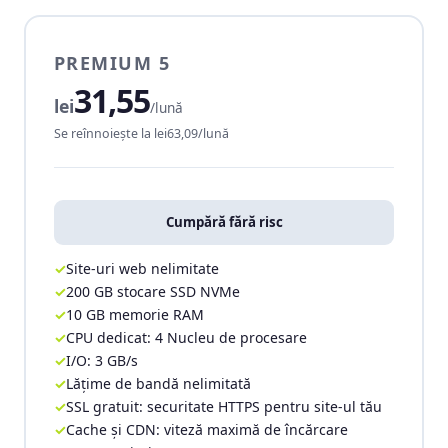
PREMIUM 5
31,55
lei
/lună
Se reînnoiește la lei63,09/lună
Cumpără fără risc
Site-uri web nelimitate
200 GB stocare SSD NVMe
10 GB memorie RAM
CPU dedicat: 4 Nucleu de procesare
I/O: 3 GB/s
Lățime de bandă nelimitată
SSL gratuit: securitate HTTPS pentru site-ul tău
Cache și CDN: viteză maximă de încărcare