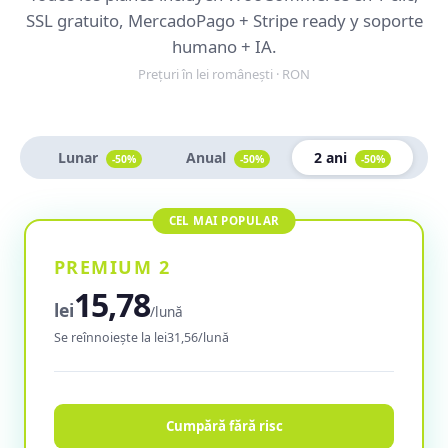
SSL gratuito, MercadoPago + Stripe ready y soporte
humano + IA.
Prețuri în lei românești · RON
Lunar
Anual
2 ani
-50%
-50%
-50%
PREMIUM 2
15,78
lei
/lună
Se reînnoiește la lei31,56/lună
Cumpără fără risc