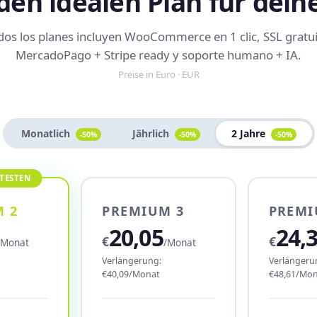
den idealen Plan für dein
dos los planes incluyen WooCommerce en 1 clic, SSL gratui
MercadoPago + Stripe ready y soporte humano + IA.
Preise in Euro · EUR
Monatlich
Jährlich
2 Jahre
-50%
-50%
-50%
 2
PREMIUM 3
PREMI
20,05
24,
€
€
/Monat
/Monat
Verlängerung:
Verlängeru
€40,09/Monat
€48,61/Mon