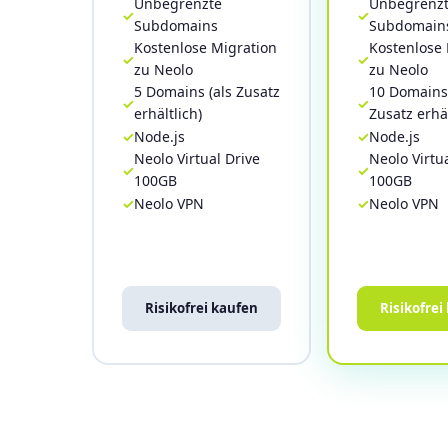
Unbegrenzte
Unbegrenz
Subdomains
Subdomain
Kostenlose Migration
Kostenlose 
zu Neolo
zu Neolo
5 Domains (als Zusatz
10 Domains 
erhältlich)
Zusatz erhäl
Node.js
Node.js
Neolo Virtual Drive
Neolo Virtu
100GB
100GB
Neolo VPN
Neolo VPN
Risikofrei kaufen
Risikofrei