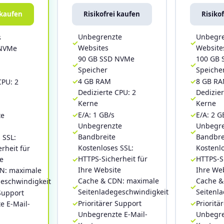
 kaufen
Risikofrei kaufen
Risiko
Unbegrenzte
Unbegre
s
Websites
Website
 NVMe
90 GB SSD NVMe
100 GB
Speicher
Speiche
4 GB RAM
8 GB R
CPU: 2
Dedizierte CPU: 2
Dedizier
Kerne
Kerne
E/A: 1 GB/s
E/A: 2 G
te
Unbegrenzte
Unbegre
Bandbreite
Bandbre
 SSL:
Kostenloses SSL:
Kostenlo
rheit für
HTTPS-Sicherheit für
HTTPS-Si
te
Ihre Website
Ihre We
N: maximale
Cache & CDN: maximale
Cache &
geschwindigkeit
Seitenladegeschwindigkeit
Seitenl
 Support
Prioritärer Support
Prioritä
e E-Mail-
Unbegrenzte E-Mail-
Unbegre