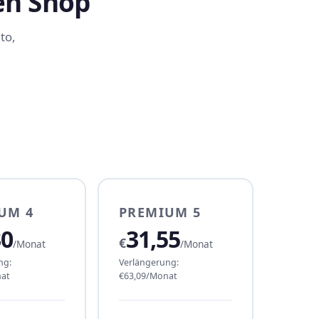
en Shop
to,
UM 4
PREMIUM 5
30
31,55
€
/Monat
/Monat
ng:
Verlängerung:
at
€63,09/Monat