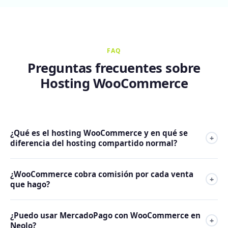
FAQ
Preguntas frecuentes sobre
Hosting WooCommerce
¿Qué es el hosting WooCommerce y en qué se
+
diferencia del hosting compartido normal?
El hosting WooCommerce es un alojamiento web
¿WooCommerce cobra comisión por cada venta
optimizado específicamente para tiendas online
+
que hago?
construidas con el plugin WooCommerce de WordPress. La
diferencia con el hosting compartido estándar está en la
No. WooCommerce en sí no cobra ningún porcentaje por
configuración: más memoria PHP (para catálogos grandes),
¿Puedo usar MercadoPago con WooCommerce en
venta. Lo que pagás es la mensualidad del hosting. A
+
caché optimizado para WooCommerce, bases de datos
Neolo?