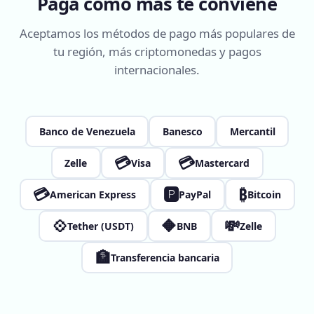
Paga como más te conviene
Aceptamos los métodos de pago más populares de
tu región, más criptomonedas y pagos
internacionales.
Banco de Venezuela
Banesco
Mercantil
💳
💳
Zelle
Visa
Mastercard
💳
🅿
₿
American Express
PayPal
Bitcoin
💠
🔶
💸
Tether (USDT)
BNB
Zelle
🏦
Transferencia bancaria