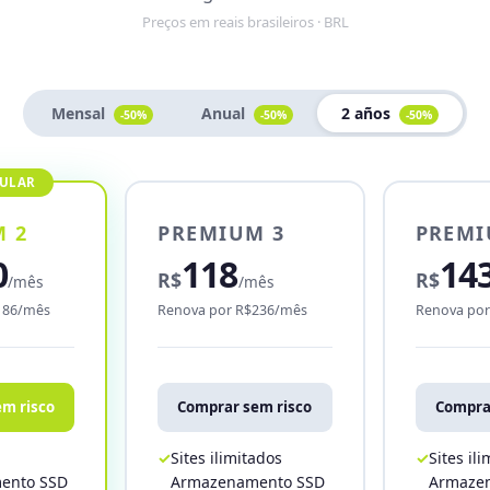
Preços em reais brasileiros · BRL
Mensal
Anual
2 años
-50%
-50%
-50%
 2
PREMIUM 3
PREMI
0
118
14
R$
R$
/mês
/mês
186/mês
Renova por R$236/mês
Renova po
m risco
Comprar sem risco
Compra
Sites ilimitados
Sites il
ento SSD
Armazenamento SSD
Armaze