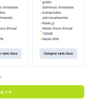
grátis
 ilimitados
Domínios ilimitados
dos
(comprados
almente)
adicionalmente)
Node.js
sco Virtual
Neolo Disco Virtual
100GB
PN
Neolo VPN
r sem risco
Comprar sem risco
r
→
ing →