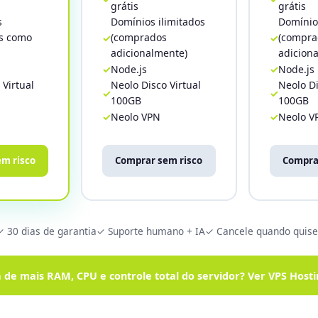
grátis
grátis
s
Domínios ilimitados
Domínios
os como
(comprados
(compra
adicionalmente)
adicion
Node.js
Node.js
 Virtual
Neolo Disco Virtual
Neolo Di
100GB
100GB
Neolo VPN
Neolo V
m risco
Comprar sem risco
Compra
✓ 30 dias de garantia
✓ Suporte humano + IA
✓ Cancele quando quise
a de mais RAM, CPU e controle total do servidor? Ver VPS Host