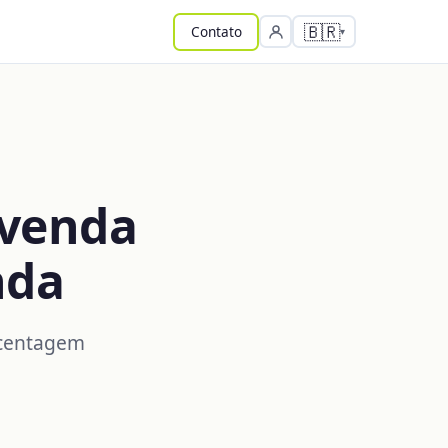
🇧🇷
Contato
venda
nda
rcentagem