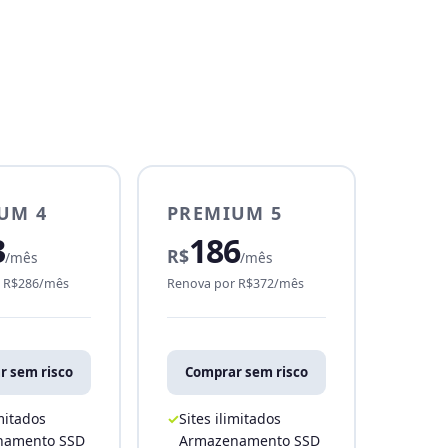
UM 4
PREMIUM 5
3
186
R$
/mês
/mês
r R$286/mês
Renova por R$372/mês
r sem risco
Comprar sem risco
imitados
Sites ilimitados
namento SSD
Armazenamento SSD