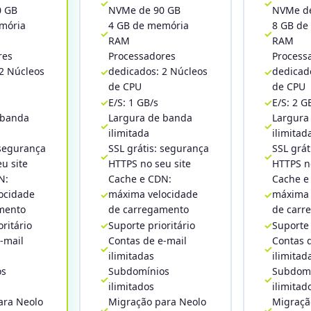
0 GB
NVMe de 90 GB
NVMe de
mória
4 GB de memória
8 GB de
RAM
RAM
res
Processadores
Process
2 Núcleos
dedicados: 2 Núcleos
dedicad
de CPU
de CPU
E/S: 1 GB/s
E/S: 2 G
 banda
Largura de banda
Largura
ilimitada
ilimitad
 segurança
SSL grátis: segurança
SSL grát
u site
HTTPS no seu site
HTTPS no
N:
Cache e CDN:
Cache e
ocidade
máxima velocidade
máxima 
mento
de carregamento
de carr
oritário
Suporte prioritário
Suporte 
-mail
Contas de e-mail
Contas 
ilimitadas
ilimitad
os
Subdomínios
Subdomí
ilimitados
ilimitad
ara Neolo
Migração para Neolo
Migraçã