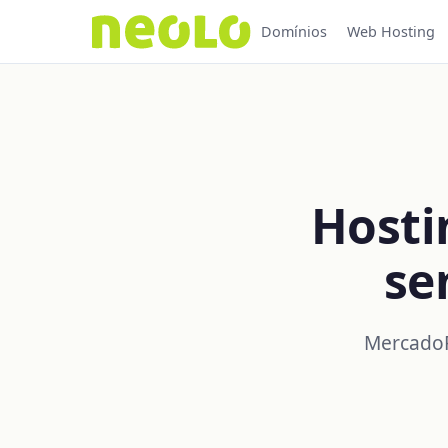
Domínios
Web Hosting
Host
se
MercadoP