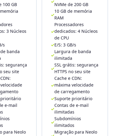
 100 GB
NVMe de 200 GB
 memória
10 GB de memória
RAM
adores
Processadores
os: 3 Núcleos
dedicados: 4 Núcleos
de CPU
B/s
E/S: 3 GB/s
 de banda
Largura de banda
a
ilimitada
is: segurança
SSL grátis: segurança
 seu site
HTTPS no seu site
 CDN:
Cache e CDN:
velocidade
máxima velocidade
egamento
de carregamento
prioritário
Suporte prioritário
de e-mail
Contas de e-mail
as
ilimitadas
nios
Subdomínios
os
ilimitados
o para Neolo
Migração para Neolo