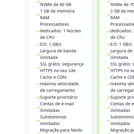
NVMe de 60 GB
NVMe de 7
1 GB de memória
2 GB de me
RAM
RAM
Processadores
Processado
dedicados: 1 Núcleo
dedicados: 
de CPU
de CPU
E/S: 1 GB/s
E/S: 1 GB/s
Largura de banda
Largura de
ilimitada
ilimitada
SSL grátis: segurança
SSL grátis:
HTTPS no seu site
HTTPS no se
Cache e CDN:
Cache e CD
máxima velocidade
máxima vel
de carregamento
de carrega
Suporte prioritário
Suporte pri
Contas de e-mail
Contas de e
ilimitadas
ilimitadas
Subdomínios
Subdomíni
ilimitados
ilimitados
Migração para Neolo
Migração p