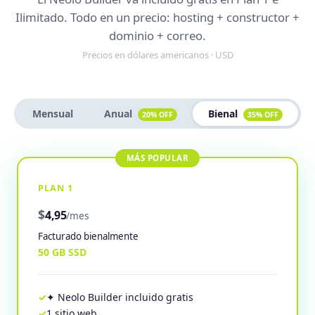
Ilimitado. Todo en un precio: hosting + constructor +
dominio + correo.
Precios en dólares americanos · USD
Mensual
Anual
Bienal
20% OFF
35% OFF
PLAN 1
$
4,95
/mes
Facturado bienalmente
50 GB SSD
✦ Neolo Builder incluido gratis
1 sitio web