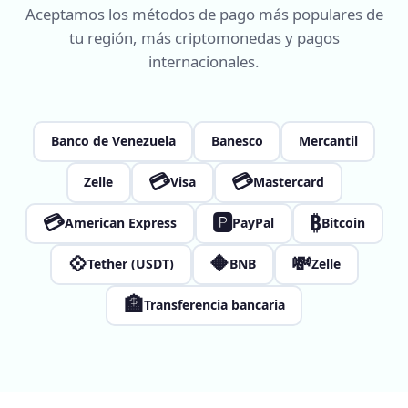
Aceptamos los métodos de pago más populares de
tu región, más criptomonedas y pagos
internacionales.
Banco de Venezuela
Banesco
Mercantil
💳
💳
Zelle
Visa
Mastercard
💳
🅿
₿
American Express
PayPal
Bitcoin
💠
🔶
💸
Tether (USDT)
BNB
Zelle
🏦
Transferencia bancaria