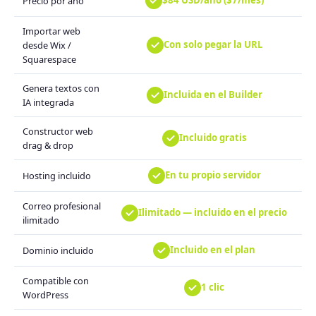
$84 USD/año ($7/mes)
Precio por año
Importar web
Con solo pegar la URL
desde Wix /
Squarespace
Genera textos con
Incluida en el Builder
IA integrada
Constructor web
Incluido gratis
drag & drop
En tu propio servidor
Hosting incluido
Correo profesional
Ilimitado — incluido en el precio
ilimitado
Incluido en el plan
Dominio incluido
Compatible con
1 clic
WordPress