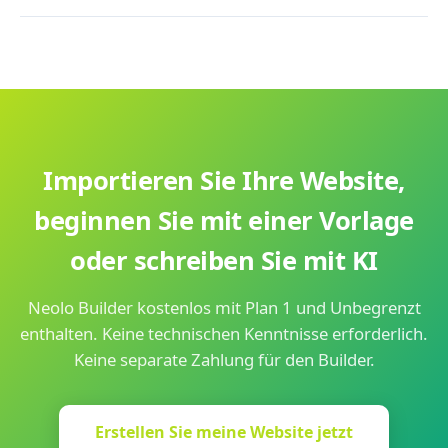
Website und das Team kümmert sich um den Umzug zu
Ja. Der Neolo Builder enthält Online-Shop-Module zum
Ihrem neuen Plan. Der Prozess führt zu keiner Ausfallzeit
direkten Verkauf von Produkten und Dienstleistungen von
für Ihre Website.
Ihrer Website. Für einen erweiterten Shop mit
Bestandsverwaltung und mehreren Zahlungsmethoden
können Sie WooCommerce auch über WordPress mit 1
Klick installieren.
Importieren Sie Ihre Website,
beginnen Sie mit einer Vorlage
oder schreiben Sie mit KI
Neolo Builder kostenlos mit Plan 1 und Unbegrenzt
enthalten. Keine technischen Kenntnisse erforderlich.
Keine separate Zahlung für den Builder.
Erstellen Sie meine Website jetzt