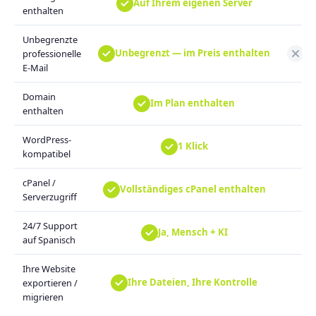
Auf Ihrem eigenen Server
enthalten
Unbegrenzte
Unbegrenzt — im Preis enthalten
Ni
professionelle
E-Mail
Domain
Im Plan enthalten
enthalten
WordPress-
1 Klick
kompatibel
cPanel /
Vollständiges cPanel enthalten
Serverzugriff
24/7 Support
Ja, Mensch + KI
auf Spanisch
Ihre Website
Ihre Dateien, Ihre Kontrolle
exportieren /
migrieren