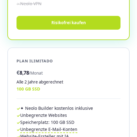
Neolo VPN
Risikofrei kaufen
PLAN ILIMITADO
€
8,78
/Monat
Alle 2 Jahre abgerechnet
100 GB SSD
✦ Neolo Builder kostenlos inklusive
Unbegrenzte Websites
Speicherplatz: 100 GB SSD
Unbegrenzte E-Mail-Konten
Website-Ersteller mit IA