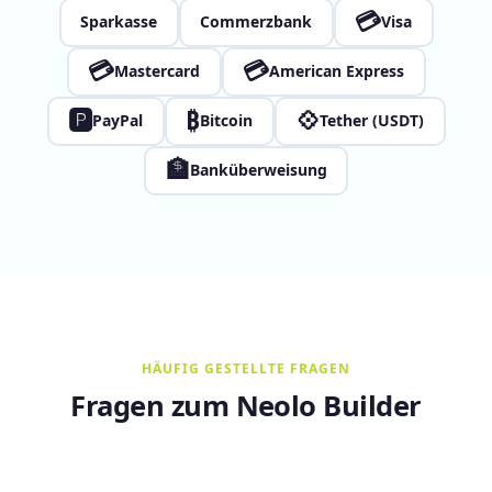
💳
Sparkasse
Commerzbank
Visa
💳
💳
Mastercard
American Express
🅿
₿
💠
PayPal
Bitcoin
Tether (USDT)
🏦
Banküberweisung
HÄUFIG GESTELLTE FRAGEN
Fragen zum Neolo Builder