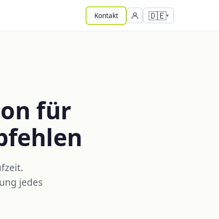
🇩🇪
Kontakt
ion für
pfehlen
fzeit.
lung jedes