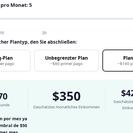
 pro Monat:
5
10
20
cher Plantyp, den Sie abschließen:
g-Plan
Unbegrenzter Plan
Plan
mer pago
~$80 primer pago
~$140 p
$4
$350
70
Geschätztes
Kunde
Geschätztes monatliches Einkommen
Eink
n por mes ya
umbral de $50
imer mes.