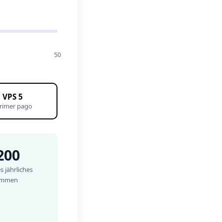
50
 VPS 5
rimer pago
200
 jährliches
ommen