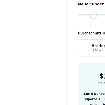
Neue Kunden
1
5
Durchschnittli
Hostin
~$40 pri
$
pro 
Con 5 Kunde
superas el 
en el pr