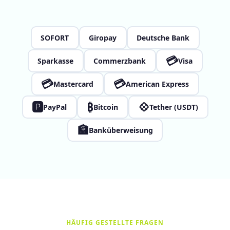
SOFORT
Giropay
Deutsche Bank
💳
Sparkasse
Commerzbank
Visa
💳
💳
Mastercard
American Express
🅿
₿
💠
PayPal
Bitcoin
Tether (USDT)
🏦
Banküberweisung
HÄUFIG GESTELLTE FRAGEN