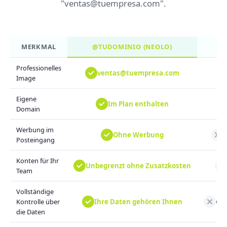
"ventas@tuempresa.com".
MERKMAL
@TUDOMINIO (NEOLO)
Professionelles
ventas@tuempresa.com
Image
Eigene
Im Plan enthalten
Domain
Werbung im
Ohne Werbung
M
Posteingang
Konten für Ihr
Unbegrenzt ohne Zusatzkosten
Team
Vollständige
Ihre Daten gehören Ihnen
Goo
Kontrolle über
die Daten