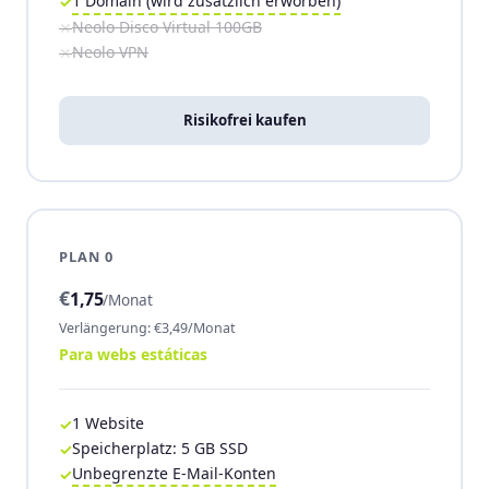
1 Domain (wird zusätzlich erworben)
Neolo Disco Virtual 100GB
Neolo VPN
Risikofrei kaufen
PLAN 0
€
1,75
/Monat
Verlängerung: €3,49/Monat
Para webs estáticas
1 Website
Speicherplatz: 5 GB SSD
Unbegrenzte E-Mail-Konten