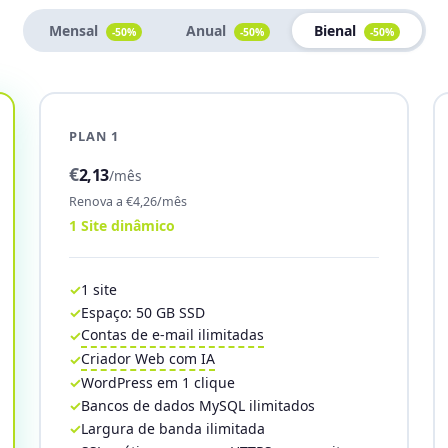
Mensal
Anual
Bienal
-50%
-50%
-50%
PLAN 1
€
2,13
/mês
Renova a €4,26/mês
1 Site dinâmico
1 site
Espaço: 50 GB SSD
Contas de e-mail ilimitadas
Criador Web com IA
WordPress em 1 clique
Bancos de dados MySQL ilimitados
Largura de banda ilimitada