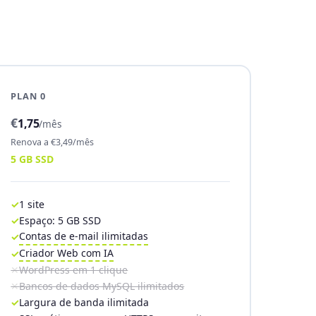
PLAN 0
€
1,75
/mês
Renova a €3,49/mês
5 GB SSD
1 site
Espaço: 5 GB SSD
Contas de e-mail ilimitadas
Criador Web com IA
WordPress em 1 clique
Bancos de dados MySQL ilimitados
Largura de banda ilimitada