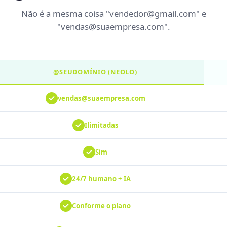
Não é a mesma coisa "vendedor@gmail.com" e
"vendas@suaempresa.com".
@SEUDOMÍNIO (NEOLO)
vendas@suaempresa.com
Ilimitadas
Sim
24/7 humano + IA
Conforme o plano