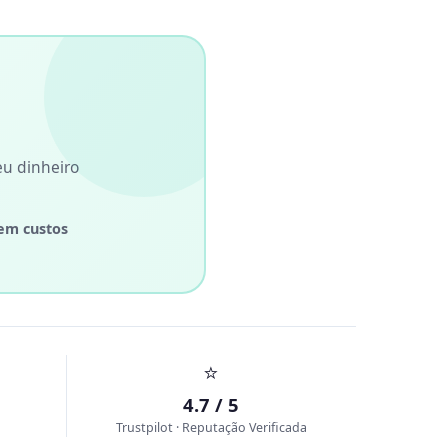
eu dinheiro
em custos
⭐
4.7 / 5
Trustpilot · Reputação Verificada