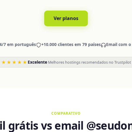
Ver planos
4/7 em português
+10.000 clientes em 79 países
Email com o
★★★★★
Excelente
·
Melhores hostings recomendados no Trustpilot
COMPARATIVO
l grátis vs email @seudo