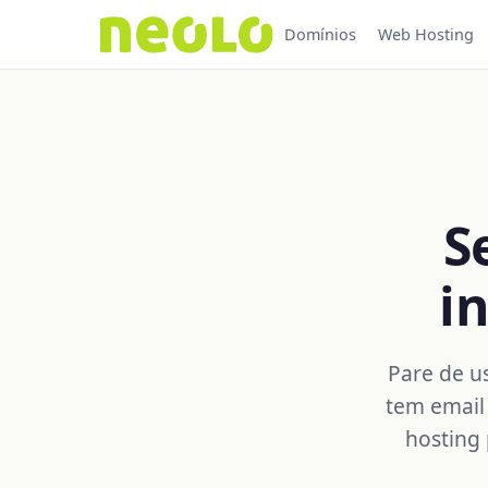
Domínios
Web Hosting
S
i
Pare de u
tem email 
hosting 