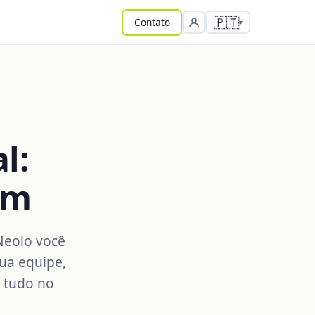
🇵🇹
Contato
l:
om
Neolo você
sua equipe,
— tudo no