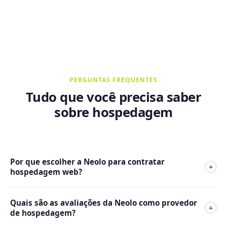
PERGUNTAS FREQUENTES
Tudo que você precisa saber
sobre hospedagem
Por que escolher a Neolo para contratar
+
hospedagem web?
A Neolo é o provedor de hospedagem web de referência na
Quais são as avaliações da Neolo como provedor
América Latina e na Espanha, com mais de 23 anos de
+
de hospedagem?
mercado e mais de 10.000 clientes ativos em mais de 20