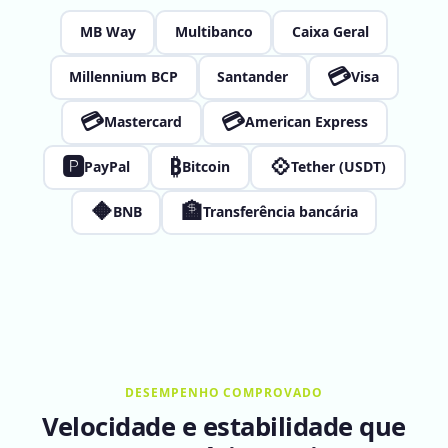
MB Way
Multibanco
Caixa Geral
💳
Millennium BCP
Santander
Visa
💳
💳
Mastercard
American Express
🅿
₿
💠
PayPal
Bitcoin
Tether (USDT)
🔶
🏦
BNB
Transferência bancária
DESEMPENHO COMPROVADO
Velocidade e estabilidade que