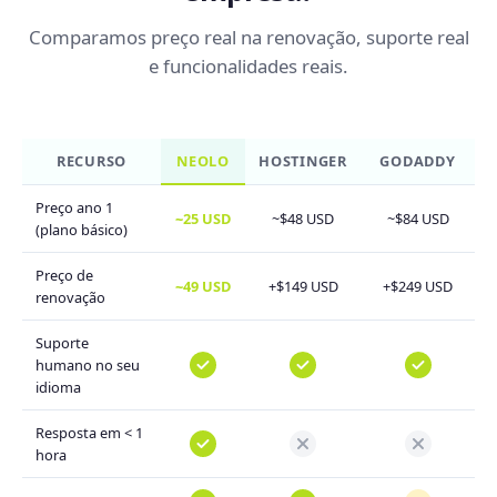
Comparamos preço real na renovação, suporte real
e funcionalidades reais.
RECURSO
NEOLO
HOSTINGER
GODADDY
Preço ano 1
~25 USD
~$48 USD
~$84 USD
(plano básico)
Preço de
~49 USD
+$149 USD
+$249 USD
renovação
Suporte
humano no seu
idioma
Resposta em < 1
hora