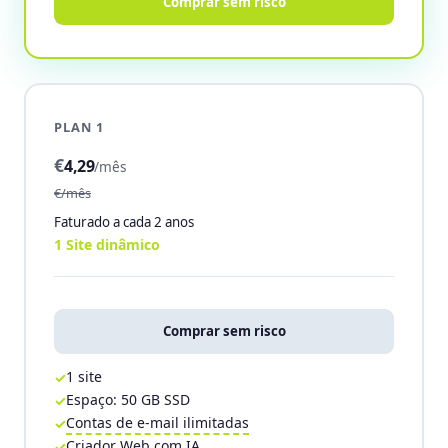
Comprar sem risco
PLAN 1
€
4,29
/mês
€/mês
Faturado a cada 2 anos
1 Site dinâmico
Comprar sem risco
1 site
Espaço: 50 GB SSD
Contas de e-mail ilimitadas
Criador Web com IA