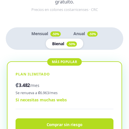
gratuito.
Precios en colones costarricenses · CRC
Mensual
Anual
-50%
-50%
Bienal
-50%
PLAN ILIMITADO
₡
3.482
/mes
Se renueva a ₡6.963/mes
Si necesitas muchas webs
Comprar sin riesgo