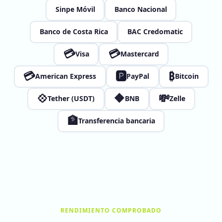
Sinpe Móvil
Banco Nacional
Banco de Costa Rica
BAC Credomatic
💳
💳
Visa
Mastercard
💳
🅿
₿
American Express
PayPal
Bitcoin
💠
🔶
💸
Tether (USDT)
BNB
Zelle
🏦
Transferencia bancaria
RENDIMIENTO COMPROBADO