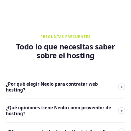
PREGUNTAS FRECUENTES
Todo lo que necesitas saber
sobre el hosting
¿Por qué elegir Neolo para contratar web
+
hosting?
Neolo es el proveedor de web hosting de referencia en
¿Qué opiniones tiene Neolo como proveedor de
Latinoamérica y España, con más de 23 años en el mercado
+
hosting?
y más de 10.000 clientes activos en +20 países.
Respondemos el 80% de las consultas de soporte técnico
Neolo lidera el ranking de opiniones de hosting en
en menos de 1 hora, operamos servidores con tecnología