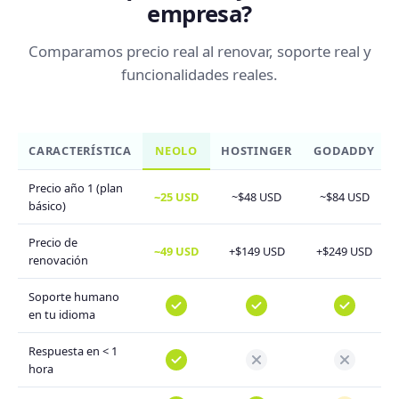
empresa?
Comparamos precio real al renovar, soporte real y
funcionalidades reales.
CARACTERÍSTICA
NEOLO
HOSTINGER
GODADDY
Precio año 1 (plan
~25 USD
~$48 USD
~$84 USD
básico)
Precio de
~49 USD
+$149 USD
+$249 USD
renovación
Soporte humano
en tu idioma
Respuesta en < 1
hora