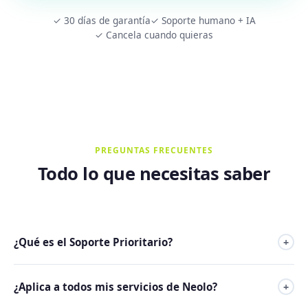
✓ 30 días de garantía
✓ Soporte humano + IA
✓ Cancela cuando quieras
PREGUNTAS FRECUENTES
Todo lo que necesitas saber
¿Qué es el Soporte Prioritario?
+
Es un complemento que coloca todos tus tickets al frente
¿Aplica a todos mis servicios de Neolo?
+
de la cola de atención, automáticamente, sin que tengas
que hacer nada especial. El mismo equipo de soporte de