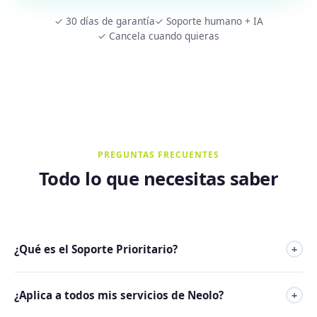
✓ 30 días de garantía
✓ Soporte humano + IA
✓ Cancela cuando quieras
PREGUNTAS FRECUENTES
Todo lo que necesitas saber
¿Qué es el Soporte Prioritario?
+
Es un complemento que coloca todos tus tickets al frente
¿Aplica a todos mis servicios de Neolo?
+
de la cola de atención automáticamente. El mismo equipo
de siempre, pero atendiéndote primero.