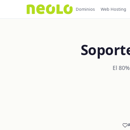
Dominios
Web Hosting
Soport
El 80%
A