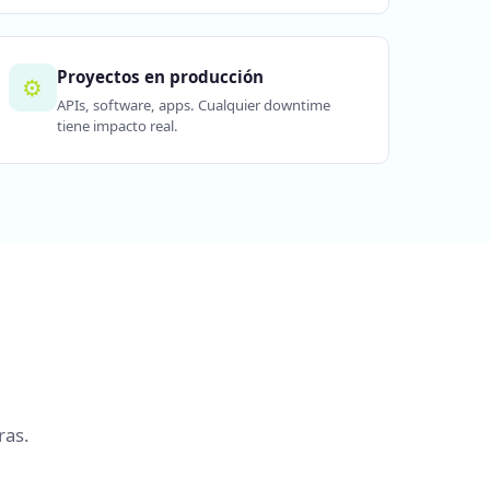
Proyectos en producción
⚙️
APIs, software, apps. Cualquier downtime
tiene impacto real.
ras.