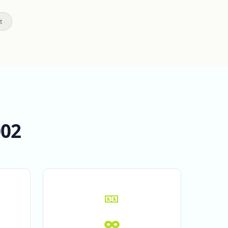
t
002
🎫
∞