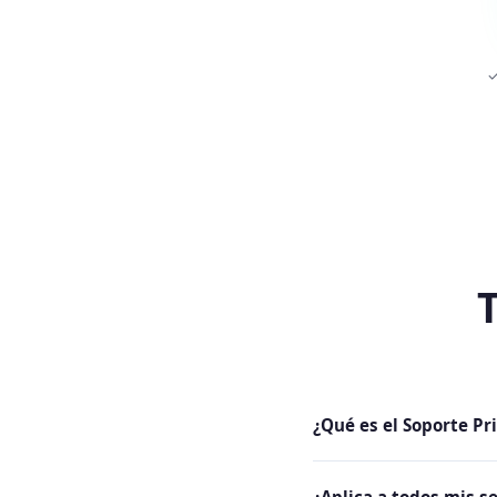
✓
T
¿Qué es el Soporte Pri
Es un complemento que c