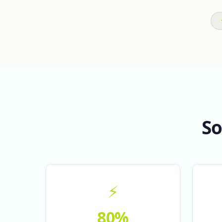
So
⚡
80%