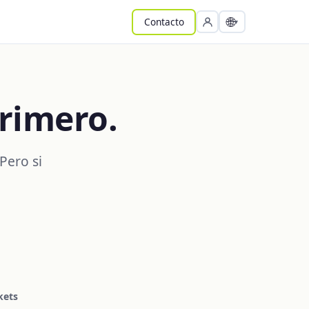
🌐
Contacto
rimero.
Pero si
kets