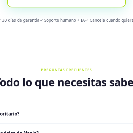
 30 días de garantía
✓ Soporte humano + IA
✓ Cancela cuando quier
PREGUNTAS FRECUENTES
odo lo que necesitas sab
oritario?
oloca todos tus tickets al frente de la cola de atención, automát