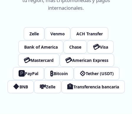
tu región, más criptomonedas y pagos
internacionales.
Zelle
Venmo
ACH Transfer
💳
Bank of America
Chase
Visa
💳
💳
Mastercard
American Express
🅿
₿
💠
PayPal
Bitcoin
Tether (USDT)
🔶
💸
🏦
BNB
Zelle
Transferencia bancaria