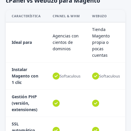
cPanel vs Webuzo para Magento
CARACTERÍSTICA
CPANEL & WHM
WEBUZO
Tienda
Agencias con
Magento
Ideal para
cientos de
propia o
dominios
pocas
cuentas
Instalar
Magento con
Softaculous
Softaculous
1 clic
Gestión PHP
(versión,
extensiones)
SSL
automático