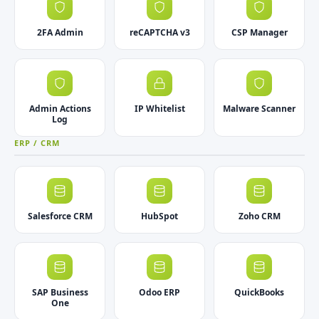
2FA Admin
reCAPTCHA v3
CSP Manager
Admin Actions
IP Whitelist
Malware Scanner
Log
ERP / CRM
Salesforce CRM
HubSpot
Zoho CRM
SAP Business
Odoo ERP
QuickBooks
One