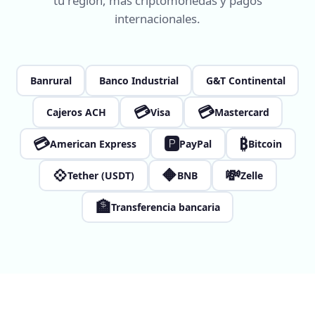
tu región, más criptomonedas y pagos
internacionales.
Banrural
Banco Industrial
G&T Continental
💳
💳
Cajeros ACH
Visa
Mastercard
💳
🅿
₿
American Express
PayPal
Bitcoin
💠
🔶
💸
Tether (USDT)
BNB
Zelle
🏦
Transferencia bancaria