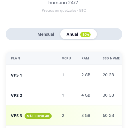
humano 24/7.
Precios en quetzales · GTQ
Mensual
Anual
-50%
PLAN
VCPU
RAM
SSD NVME
VPS 1
1
2 GB
20 GB
VPS 2
1
4 GB
30 GB
VPS 3
2
8 GB
60 GB
MÁS POPULAR