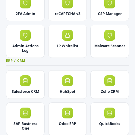
2FA Admin
reCAPTCHA v3
CSP Manager
Admin Actions
IP Whitelist
Malware Scanner
Log
ERP / CRM
Salesforce CRM
HubSpot
Zoho CRM
SAP Business
Odoo ERP
QuickBooks
One