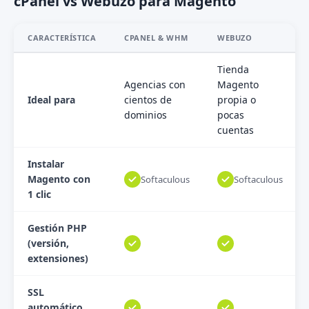
cPanel vs Webuzo para Magento
CARACTERÍSTICA
CPANEL & WHM
WEBUZO
Tienda
Agencias con
Magento
Ideal para
cientos de
propia o
dominios
pocas
cuentas
Instalar
Magento con
Softaculous
Softaculous
1 clic
Gestión PHP
(versión,
extensiones)
SSL
automático