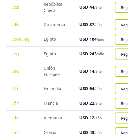
República
USD 44
.cz
Registr
/año
Checa
Dinamarca
USD 37
.dk
Registr
/año
Egipto
USD 104
.com.eg
Registr
/año
Egipto
USD 243
.eg
Registr
/año
Unión
USD 14
.eu
Registr
/año
Europea
Finlandia
USD 64
.fi
Registr
/año
Francia
USD 22
.fr
Registr
/año
Alemania
USD 12
.de
Registr
/año
Grecia
USD 43
.gr
Registr
/año