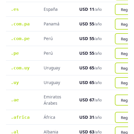
España
USD 11
.es
Registr
/año
Panamá
USD 55
.com.pa
Registr
/año
Perú
USD 55
.com.pe
Registr
/año
Perú
USD 55
.pe
Registr
/año
Uruguay
USD 65
.com.uy
Registr
/año
Uruguay
USD 65
.uy
Registr
/año
Emiratos
USD 67
.ae
Registr
/año
Árabes
África
USD 31
.africa
Registr
/año
Albania
USD 63
.al
Registr
/año