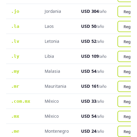
Jordania
USD 304
.jo
Registr
/año
Laos
USD 50
.la
Registr
/año
Letonia
USD 52
.lv
Registr
/año
Libia
USD 109
.ly
Registr
/año
Malasia
USD 54
.my
Registr
/año
Mauritania
USD 161
.mr
Registr
/año
México
USD 33
.com.mx
Registr
/año
México
USD 54
.mx
Registr
/año
Montenegro
USD 24
.me
Registr
/año