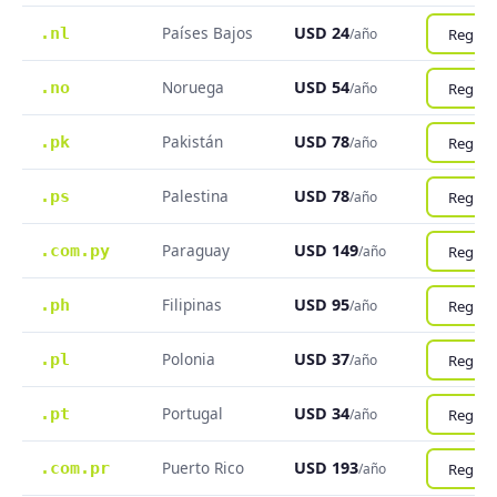
Países Bajos
USD 24
.nl
Registr
/año
Noruega
USD 54
.no
Registr
/año
Pakistán
USD 78
.pk
Registr
/año
Palestina
USD 78
.ps
Registr
/año
Paraguay
USD 149
.com.py
Registr
/año
Filipinas
USD 95
.ph
Registr
/año
Polonia
USD 37
.pl
Registr
/año
Portugal
USD 34
.pt
Registr
/año
Puerto Rico
USD 193
.com.pr
Registr
/año