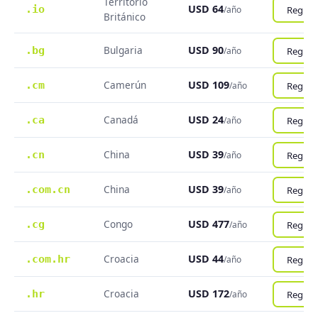
Territorio
USD 64
.io
Registr
/año
Británico
Bulgaria
USD 90
.bg
Registr
/año
Camerún
USD 109
.cm
Registr
/año
Canadá
USD 24
.ca
Registr
/año
China
USD 39
.cn
Registr
/año
China
USD 39
.com.cn
Registr
/año
Congo
USD 477
.cg
Registr
/año
Croacia
USD 44
.com.hr
Registr
/año
Croacia
USD 172
.hr
Registr
/año