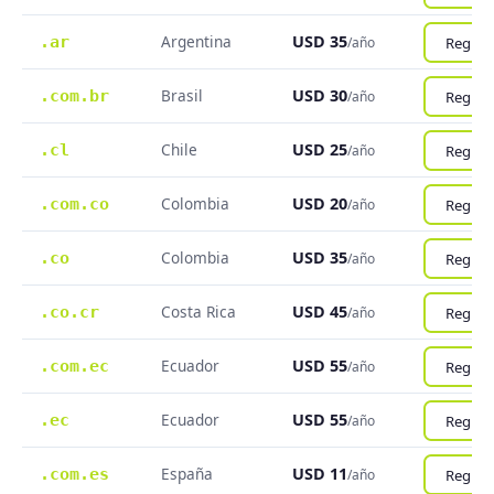
Argentina
USD 35
.ar
Registr
/año
Brasil
USD 30
.com.br
Registr
/año
Chile
USD 25
.cl
Registr
/año
Colombia
USD 20
.com.co
Registr
/año
Colombia
USD 35
.co
Registr
/año
Costa Rica
USD 45
.co.cr
Registr
/año
Ecuador
USD 55
.com.ec
Registr
/año
Ecuador
USD 55
.ec
Registr
/año
España
USD 11
.com.es
Registr
/año