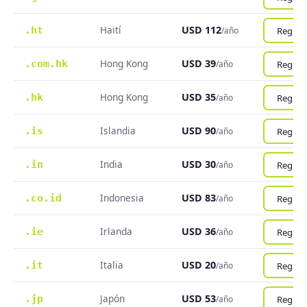
Haití
USD 112
.ht
Registr
/año
Hong Kong
USD 39
.com.hk
Registr
/año
Hong Kong
USD 35
.hk
Registr
/año
Islandia
USD 90
.is
Registr
/año
India
USD 30
.in
Registr
/año
Indonesia
USD 83
.co.id
Registr
/año
Irlanda
USD 36
.ie
Registr
/año
Italia
USD 20
.it
Registr
/año
Japón
USD 53
.jp
Registr
/año