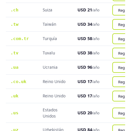
Suiza
USD 21
.ch
Registr
/año
Taiwán
USD 34
.tw
Registr
/año
Turquía
USD 58
.com.tr
Registr
/año
Tuvalu
USD 38
.tv
Registr
/año
Ucrania
USD 96
.ua
Registr
/año
Reino Unido
USD 17
.co.uk
Registr
/año
Reino Unido
USD 17
.uk
Registr
/año
Estados
USD 20
.us
Registr
/año
Unidos
Uzbekistán
USD 84
.uz
Registr
/año