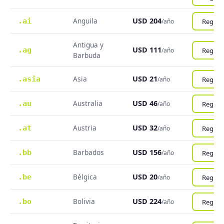
Anguila
USD 204
.ai
Registr
/año
Antigua y
USD 111
.ag
Registr
/año
Barbuda
Asia
USD 21
.asia
Registr
/año
Australia
USD 46
.au
Registr
/año
Austria
USD 32
.at
Registr
/año
Barbados
USD 156
.bb
Registr
/año
Bélgica
USD 20
.be
Registr
/año
Bolivia
USD 224
.bo
Registr
/año