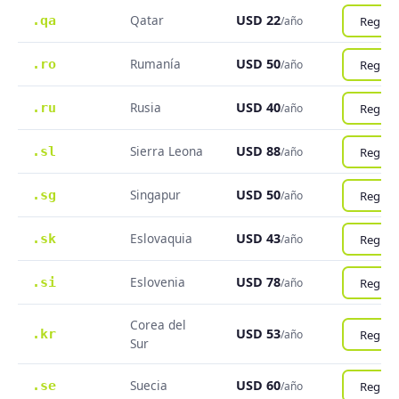
Qatar
USD 22
.qa
Registr
/año
Rumanía
USD 50
.ro
Registr
/año
Rusia
USD 40
.ru
Registr
/año
Sierra Leona
USD 88
.sl
Registr
/año
Singapur
USD 50
.sg
Registr
/año
Eslovaquia
USD 43
.sk
Registr
/año
Eslovenia
USD 78
.si
Registr
/año
Corea del
USD 53
.kr
Registr
/año
Sur
Suecia
USD 60
.se
Registr
/año