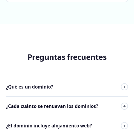
Preguntas frecuentes
¿Qué es un dominio?
+
El dominio es el nombre único y exclusivo que se le da a tu
¿Cada cuánto se renuevan los dominios?
+
sitio web en Internet. Por ejemplo: tunegocio.com.
Los dominios pueden ser renovados desde 1 a 10 años.
¿El dominio incluye alojamiento web?
+