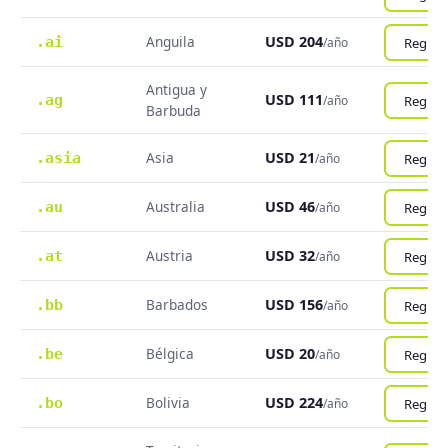
Anguila
USD 204
.ai
Registr
/año
Antigua y
USD 111
.ag
Registr
/año
Barbuda
Asia
USD 21
.asia
Registr
/año
Australia
USD 46
.au
Registr
/año
Austria
USD 32
.at
Registr
/año
Barbados
USD 156
.bb
Registr
/año
Bélgica
USD 20
.be
Registr
/año
Bolivia
USD 224
.bo
Registr
/año