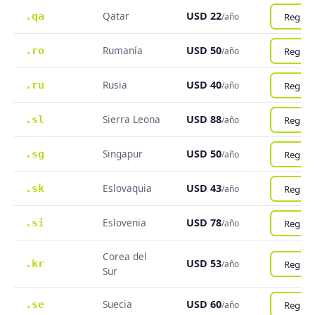
Qatar
USD 22
.qa
Registr
/año
Rumanía
USD 50
.ro
Registr
/año
Rusia
USD 40
.ru
Registr
/año
Sierra Leona
USD 88
.sl
Registr
/año
Singapur
USD 50
.sg
Registr
/año
Eslovaquia
USD 43
.sk
Registr
/año
Eslovenia
USD 78
.si
Registr
/año
Corea del
USD 53
.kr
Registr
/año
Sur
Suecia
USD 60
.se
Registr
/año