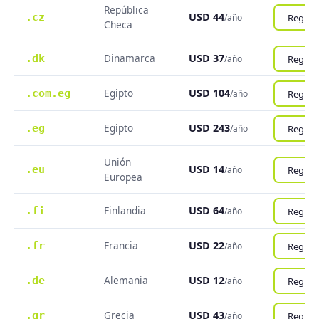
República
USD 44
.cz
Registr
/año
Checa
Dinamarca
USD 37
.dk
Registr
/año
Egipto
USD 104
.com.eg
Registr
/año
Egipto
USD 243
.eg
Registr
/año
Unión
USD 14
.eu
Registr
/año
Europea
Finlandia
USD 64
.fi
Registr
/año
Francia
USD 22
.fr
Registr
/año
Alemania
USD 12
.de
Registr
/año
Grecia
USD 43
.gr
Registr
/año