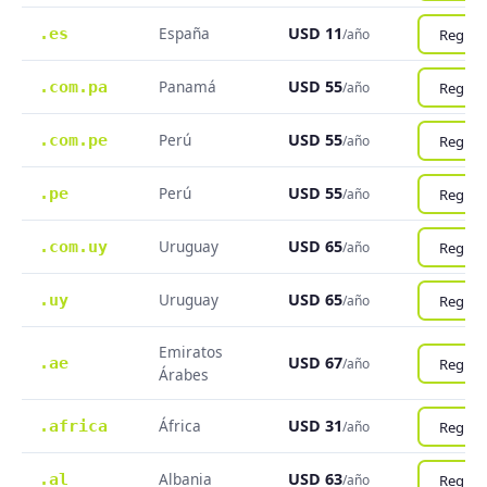
España
USD 11
.es
Registr
/año
Panamá
USD 55
.com.pa
Registr
/año
Perú
USD 55
.com.pe
Registr
/año
Perú
USD 55
.pe
Registr
/año
Uruguay
USD 65
.com.uy
Registr
/año
Uruguay
USD 65
.uy
Registr
/año
Emiratos
USD 67
.ae
Registr
/año
Árabes
África
USD 31
.africa
Registr
/año
Albania
USD 63
.al
Registr
/año