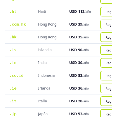
Haití
USD 112
.ht
Registr
/año
Hong Kong
USD 39
.com.hk
Registr
/año
Hong Kong
USD 35
.hk
Registr
/año
Islandia
USD 90
.is
Registr
/año
India
USD 30
.in
Registr
/año
Indonesia
USD 83
.co.id
Registr
/año
Irlanda
USD 36
.ie
Registr
/año
Italia
USD 20
.it
Registr
/año
Japón
USD 53
.jp
Registr
/año