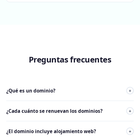
Preguntas frecuentes
¿Qué es un dominio?
+
El dominio es el nombre único y exclusivo que se le da a tu
¿Cada cuánto se renuevan los dominios?
+
sitio web en Internet. Por ejemplo: tunegocio.com.
Los dominios pueden ser renovados desde 1 a 10 años.
¿El dominio incluye alojamiento web?
+