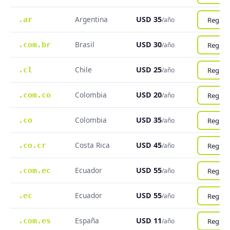
Argentina
USD 35
.ar
Registr
/año
Brasil
USD 30
.com.br
Registr
/año
Chile
USD 25
.cl
Registr
/año
Colombia
USD 20
.com.co
Registr
/año
Colombia
USD 35
.co
Registr
/año
Costa Rica
USD 45
.co.cr
Registr
/año
Ecuador
USD 55
.com.ec
Registr
/año
Ecuador
USD 55
.ec
Registr
/año
España
USD 11
.com.es
Registr
/año