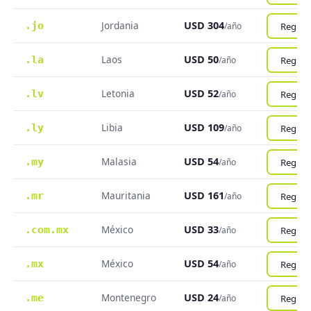
Jordania
USD 304
.jo
Registr
/año
Laos
USD 50
.la
Registr
/año
Letonia
USD 52
.lv
Registr
/año
Libia
USD 109
.ly
Registr
/año
Malasia
USD 54
.my
Registr
/año
Mauritania
USD 161
.mr
Registr
/año
México
USD 33
.com.mx
Registr
/año
México
USD 54
.mx
Registr
/año
Montenegro
USD 24
.me
Registr
/año