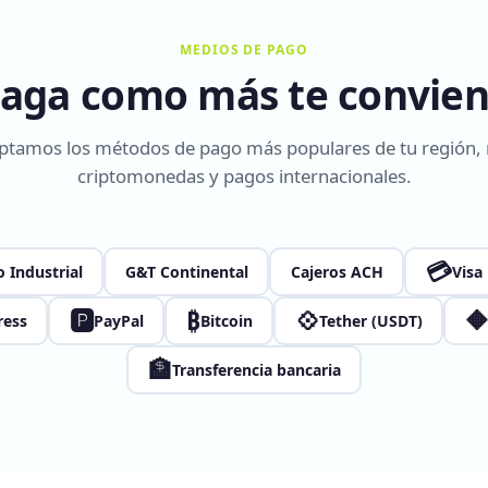
MEDIOS DE PAGO
aga como más te convie
ptamos los métodos de pago más populares de tu región,
criptomonedas y pagos internacionales.
💳
 Industrial
G&T Continental
Cajeros ACH
Visa
🅿
₿
💠

ress
PayPal
Bitcoin
Tether (USDT)
🏦
Transferencia bancaria