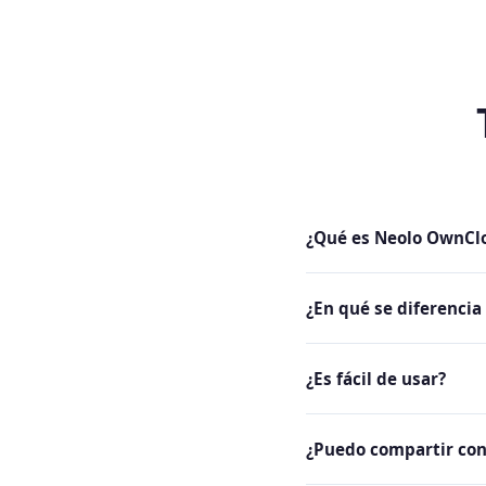
¿Qué es Neolo OwnCl
Es una aplicación de al
¿En qué se diferencia
pero open source, priva
OwnCloud es open source
¿Es fácil de usar?
personalizado de Neolo.
Muy fácil. En 5 minutos 
¿Puedo compartir con
proceso.