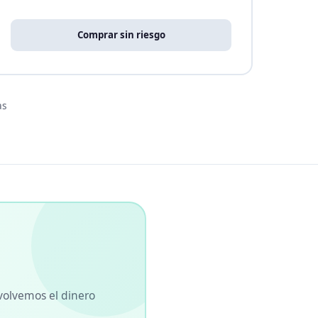
Comprar sin riesgo
as
volvemos el dinero