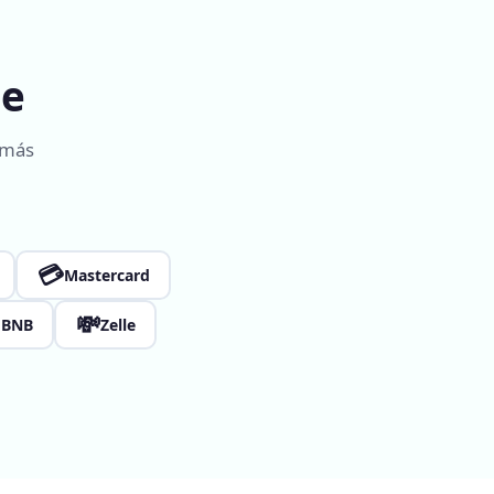
ne
 más
💳
Mastercard

💸
BNB
Zelle