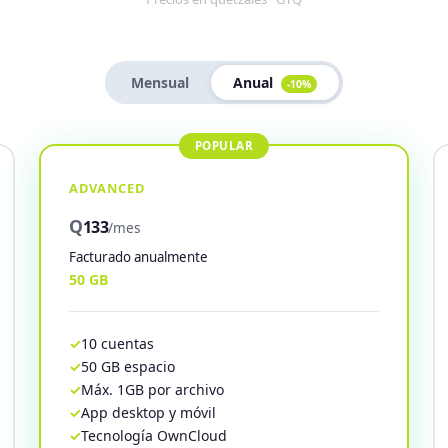
Mensual
Anual
-10%
ADVANCED
Q
133
/mes
Facturado anualmente
50 GB
10 cuentas
50 GB espacio
Máx. 1GB por archivo
App desktop y móvil
Tecnología OwnCloud