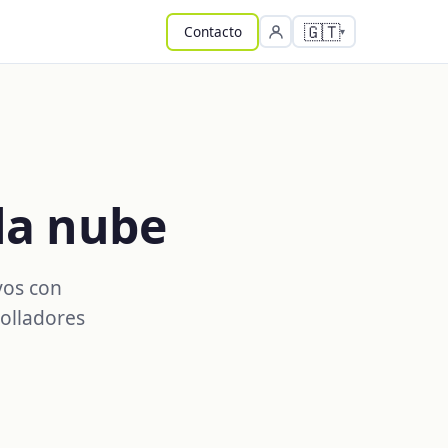
🇬🇹
Contacto
 la nube
vos con
olladores