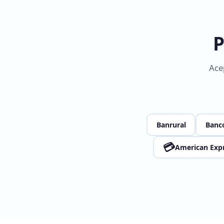
P
Ace
Banrural
Banco
💳
American Exp