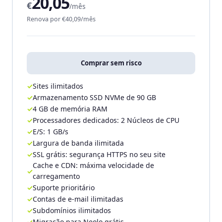
20,05
€
/mês
Renova por €40,09/mês
Comprar sem risco
Sites ilimitados
Armazenamento SSD NVMe de 90 GB
4 GB de memória RAM
Processadores dedicados: 2 Núcleos de CPU
E/S: 1 GB/s
Largura de banda ilimitada
SSL grátis: segurança HTTPS no seu site
Cache e CDN: máxima velocidade de
carregamento
Suporte prioritário
Contas de e-mail ilimitadas
Subdomínios ilimitados
Migração para Neolo grátis