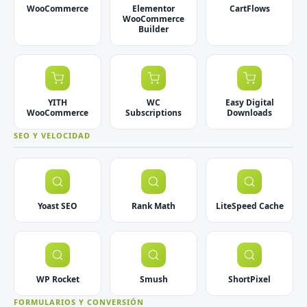
WooCommerce
Elementor
CartFlows
WooCommerce
Builder
YITH
WC
Easy Digital
WooCommerce
Subscriptions
Downloads
SEO Y VELOCIDAD
Yoast SEO
Rank Math
LiteSpeed Cache
WP Rocket
Smush
ShortPixel
FORMULARIOS Y CONVERSIÓN