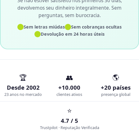
Se não estiver satisfeito nos primeiros 30 dias,
devolvemos seu dinheiro integralmente. Sem
perguntas, sem burocracia.
✓
✓
Sem letras miúdas
Sem cobranças ocultas
✓
Devolução em 24 horas úteis
🏆
👥
🌎
Desde 2002
+10.000
+20 países
23 anos no mercado
clientes ativos
presença global
⭐
4.7 / 5
Trustpilot · Reputação Verificada