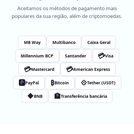
Aceitamos os métodos de pagamento mais
populares da sua região, além de criptomoedas.
MB Way
Multibanco
Caixa Geral
💳
Millennium BCP
Santander
Visa
💳
💳
Mastercard
American Express
🅿
₿
💠
PayPal
Bitcoin
Tether (USDT)
🔶
🏦
BNB
Transferência bancária