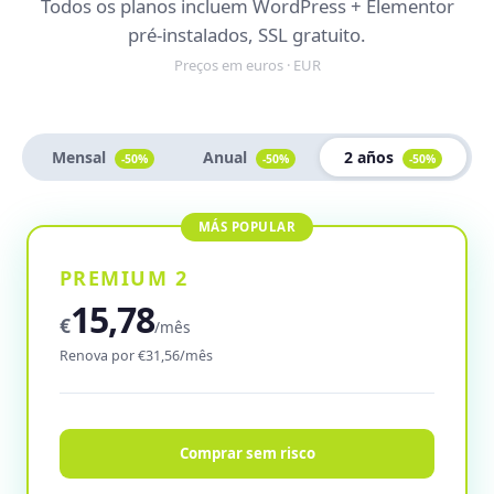
Todos os planos incluem WordPress + Elementor
pré-instalados, SSL gratuito.
Preços em euros · EUR
Mensal
Anual
2 años
-50%
-50%
-50%
PREMIUM 2
15,78
€
/mês
Renova por €31,56/mês
Comprar sem risco