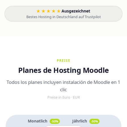
★★★★★
Ausgezeichnet
·
Bestes Hosting in Deutschland auf Trustpilot
PREISE
Planes de Hosting Moodle
Todos los planes incluyen instalación de Moodle en 1
clic
Preise in Euro · EUR
Monatlich
Jährlich
-50%
-50%