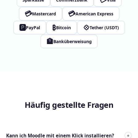
💳
💳
Mastercard
American Express
🅿
₿
💠
PayPal
Bitcoin
Tether (USDT)
🏦
Banküberweisung
Häufig gestellte Fragen
Kann ich Moodle mit einem Klick installieren?
+