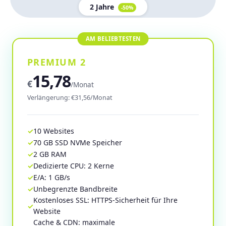
2 Jahre
-50%
PREMIUM 2
15,78
€
/Monat
Verlängerung: €31,56/Monat
10 Websites
70 GB SSD NVMe Speicher
2 GB RAM
Dedizierte CPU: 2 Kerne
E/A: 1 GB/s
Unbegrenzte Bandbreite
Kostenloses SSL: HTTPS-Sicherheit für Ihre
Website
Cache & CDN: maximale