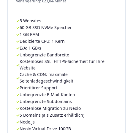
Verlängerung: €23,04/Monat
5 Websites
60 GB SSD NVMe Speicher
1 GB RAM
Dedizierte CPU: 1 Kern
E/A: 1 GB/s
Unbegrenzte Bandbreite
Kostenloses SSL: HTTPS-Sicherheit für Ihre
Website
Cache & CDN: maximale
Seitenladegeschwindigkeit
Prioritärer Support
Unbegrenzte E-Mail-Konten
Unbegrenzte Subdomains
Kostenlose Migration zu Neolo
5 Domains (als Zusatz erhältlich)
Node.js
Neolo Virtual Drive 100GB