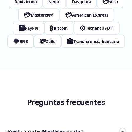
💳
Davivienda
Nequi
Daviplata
Visa
💳
💳
Mastercard
American Express
🅿
₿
💠
PayPal
Bitcoin
Tether (USDT)
🔶
💸
🏦
BNB
Zelle
Transferencia bancaria
Preguntas frecuentes
¿Puedo instalar Moodle en un clic?
+