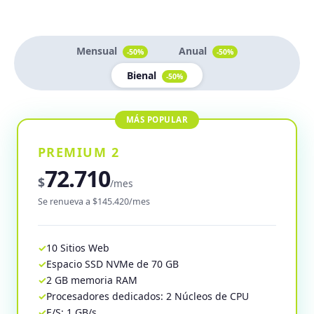
Mensual
Anual
-50%
-50%
Bienal
-50%
PREMIUM 2
72.710
$
/mes
Se renueva a $145.420/mes
10 Sitios Web
Espacio SSD NVMe de 70 GB
2 GB memoria RAM
Procesadores dedicados: 2 Núcleos de CPU
E/S: 1 GB/s