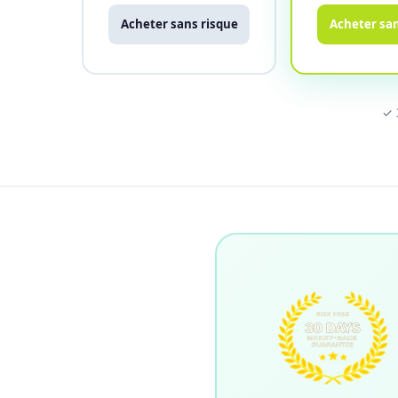
Acheter sans risque
Acheter san
✓ 