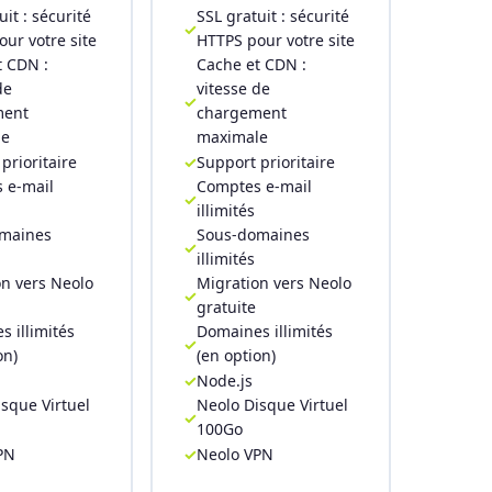
uit : sécurité
SSL gratuit : sécurité
ur votre site
HTTPS pour votre site
t CDN :
Cache et CDN :
de
vitesse de
ment
chargement
le
maximale
prioritaire
Support prioritaire
 e-mail
Comptes e-mail
illimités
maines
Sous-domaines
illimités
n vers Neolo
Migration vers Neolo
gratuite
 illimités
Domaines illimités
on)
(en option)
Node.js
sque Virtuel
Neolo Disque Virtuel
100Go
PN
Neolo VPN