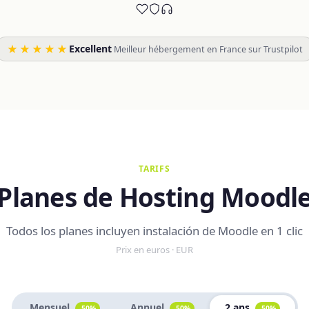
★★★★★
Excellent
·
Meilleur hébergement en France sur Trustpilot
TARIFS
Planes de Hosting Moodl
Todos los planes incluyen instalación de Moodle en 1 clic
Prix en euros · EUR
Mensuel
Annuel
2 ans
-50%
-50%
-50%