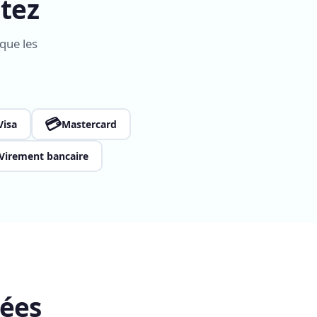
tez
que les
💳
Visa
Mastercard
Virement bancaire
ées