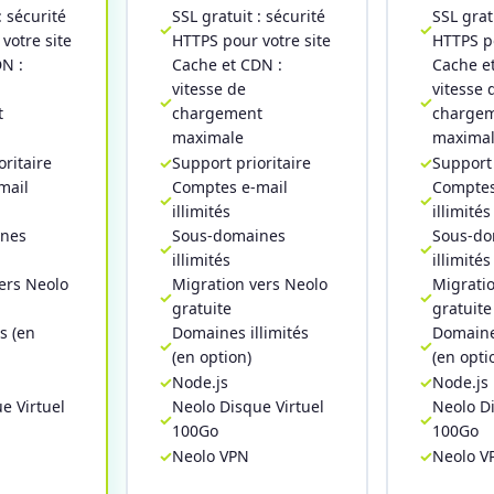
: sécurité
SSL gratuit : sécurité
SSL grat
votre site
HTTPS pour votre site
HTTPS po
N :
Cache et CDN :
Cache e
vitesse de
vitesse 
t
chargement
charge
maximale
maxima
oritaire
Support prioritaire
Support 
mail
Comptes e-mail
Comptes
illimités
illimités
ines
Sous-domaines
Sous-do
illimités
illimités
ers Neolo
Migration vers Neolo
Migratio
gratuite
gratuite
s (en
Domaines illimités
Domaines
(en option)
(en opti
Node.js
Node.js
e Virtuel
Neolo Disque Virtuel
Neolo Di
100Go
100Go
Neolo VPN
Neolo V