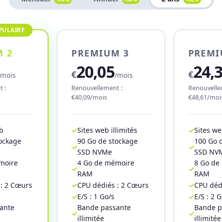
 2
PREMIUM 3
PREMI
20,05
24,
€
€
/mois
/mois
 :
Renouvellement :
Renouvelle
€40,09/mois
€48,61/moi
eb
Sites web illimités
Sites we
tockage
90 Go de stockage
100 Go 
SSD NVMe
SSD NV
moire
4 Go de mémoire
8 Go de
RAM
RAM
 : 2 Cœurs
CPU dédiés : 2 Cœurs
CPU déd
E/S : 1 Go/s
E/S : 2 G
ante
Bande passante
Bande p
illimitée
illimitée