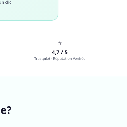
un clic
⭐
4,7 / 5
Trustpilot · Réputation Vérifiée
le?