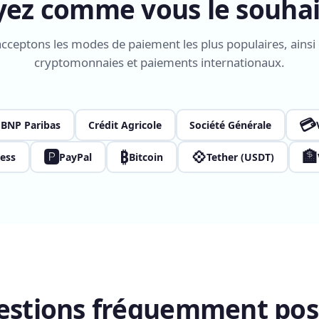
yez comme vous le souhai
cceptons les modes de paiement les plus populaires, ainsi 
cryptomonnaies et paiements internationaux.
💳
BNP Paribas
Crédit Agricole
Société Générale
🅿
₿
💠
🏦
ess
PayPal
Bitcoin
Tether (USDT)
estions fréquemment pos