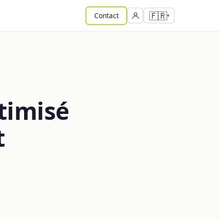
🇫🇷
Contact
timisé
t