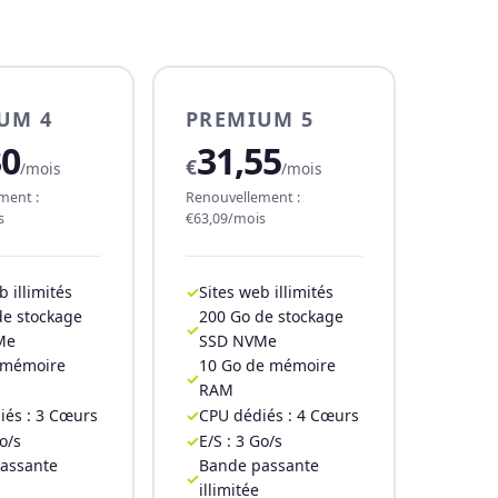
UM 4
PREMIUM 5
30
31,55
€
/mois
/mois
ment :
Renouvellement :
s
€63,09/mois
b illimités
Sites web illimités
de stockage
200 Go de stockage
Me
SSD NVMe
 mémoire
10 Go de mémoire
RAM
iés : 3 Cœurs
CPU dédiés : 4 Cœurs
o/s
E/S : 3 Go/s
assante
Bande passante
illimitée