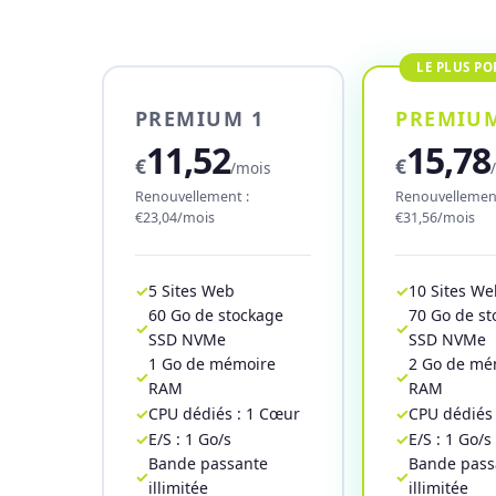
PREMIUM 1
PREMIUM
11,52
15,78
€
€
/mois
Renouvellement :
Renouvellement
€23,04/mois
€31,56/mois
5 Sites Web
10 Sites W
60 Go de stockage
70 Go de s
SSD NVMe
SSD NVMe
1 Go de mémoire
2 Go de mé
RAM
RAM
CPU dédiés : 1 Cœur
CPU dédiés
E/S : 1 Go/s
E/S : 1 Go/s
Bande passante
Bande pass
illimitée
illimitée