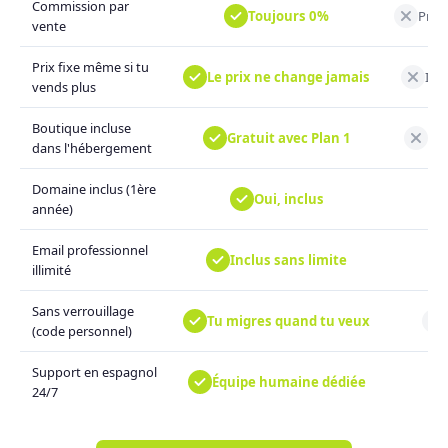
Commission par
Toujours 0%
Prél
vente
Prix fixe même si tu
Le prix ne change jamais
Il 
vends plus
Boutique incluse
Gratuit avec Plan 1
Pro
dans l'hébergement
Domaine inclus (1ère
Oui, inclus
année)
Email professionnel
Inclus sans limite
illimité
Sans verrouillage
Tu migres quand tu veux
(code personnel)
Support en espagnol
Équipe humaine dédiée
24/7