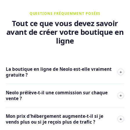
QUESTIONS FRÉQUEMMENT POSÉES
Tout ce que vous devez savoir
avant de créer votre boutique en
ligne
La boutique en ligne de Neolo est-elle vraiment
+
gratuite ?
Oui. La Tienda Neolo est incluse sans frais supplémentaires
Neolo prélève-t-il une commission sur chaque
dans le Plan 1 d'hébergement. Ce n'est pas une période
+
vente ?
d'essai : tant que votre plan est actif, votre boutique est
disponible sans frais supplémentaires.
Nous ne prélevons aucune commission sur les ventes.
Mon prix d'hébergement augmente-t-il si je
100% de ce que vous vendez vous appartient. Cela inclut
+
vends plus ou si je reçois plus de trafic ?
Tienda Neolo, WooCommerce et PrestaShop.