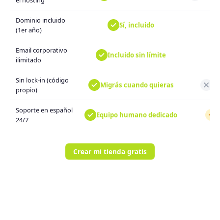
el hosting
Dominio incluido
Sí, incluido
(1er año)
Email corporativo
Incluido sin límite
ilimitado
Sin lock-in (código
Migrás cuando quieras
De
propio)
Soporte en español
Equipo humano dedicado
P
24/7
Crear mi tienda gratis