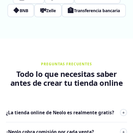
🔶
💸
🏦
BNB
Zelle
Transferencia bancaria
PREGUNTAS FRECUENTES
Todo lo que necesitas saber
antes de crear tu tienda online
¿La tienda online de Neolo es realmente gratis?
+
Sí. La Tienda Neolo está incluida sin costo adicional en el
¿Neolo cobra comisión por cada venta?
+
Plan 1 de hosting. No es un período de prueba: mientras