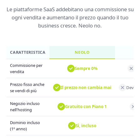
Le piattaforme SaaS addebitano una commissione su
ogni vendita e aumentano il prezzo quando il tuo
business cresce. Neolo no.
CARATTERISTICA
NEOLO
Commissione per
Sempre 0%
Ad
vendita
Prezzo fisso anche
Il prezzo non cambia mai
Devi pa
se vendi di più
Negozio incluso
Gratuito con Piano 1
P
nell'hosting
Dominio incluso
Sì, incluso
(1º anno)