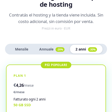
de hosting
Contratás el hosting y la tienda viene incluida. Sin
costo adicional, sin comisión por venta.
Prezzi in euro · EUR
Mensile
Annuale
2 anni
-20%
-30%
PLAN 1
€
4,26
/mese
€/mese
Fatturato ogni 2 anni
50 GB SSD